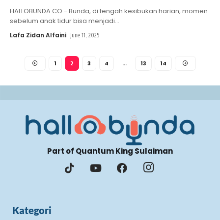
HALLOBUNDA.CO - Bunda, di tengah kesibukan harian, momen
sebelum anak tidur bisa menjadi
…
Lafa Zidan Alfaini
June 11, 2025
1
3
4
13
14
2
…
Part of Quantum King Sulaiman
Kategori