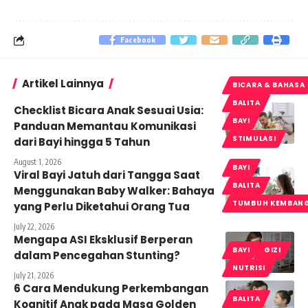
Facebook
Artikel Lainnya
BICARA & BAHASA
BALITA
Checklist Bicara Anak Sesuai Usia:
BAYI
Panduan Memantau Komunikasi
STIMULASI
dari Bayi hingga 5 Tahun
August 1, 2026
BAYI
Viral Bayi Jatuh dari Tangga Saat
BALITA
Menggunakan Baby Walker: Bahaya
TUMBUH KEMBAN
yang Perlu Diketahui Orang Tua
July 22, 2026
Mengapa ASI Eksklusif Berperan
BAYI
GIZI
dalam Pencegahan Stunting?
NUTRISI
July 21, 2026
6 Cara Mendukung Perkembangan
BALITA
Kognitif Anak pada Masa Golden