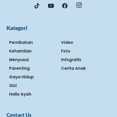
Kategori
Pernikahan
Video
Kehamilan
Foto
Menyusui
Infografis
Parenting
Cerita Anak
Gaya Hidup
Gizi
Hallo Ayah
Contact Us