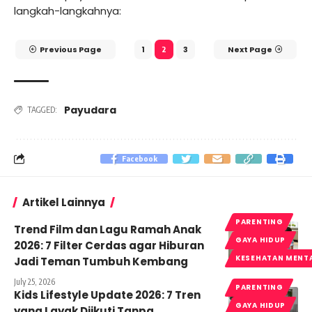
langkah-langkahnya:
Previous Page
1
3
Next Page
2
Payudara
TAGGED:
Facebook
Artikel Lainnya
PARENTING
Trend Film dan Lagu Ramah Anak
GAYA HIDUP
2026: 7 Filter Cerdas agar Hiburan
KESEHATAN MENT
Jadi Teman Tumbuh Kembang
July 25, 2026
PARENTING
Kids Lifestyle Update 2026: 7 Tren
GAYA HIDUP
yang Layak Diikuti Tanpa