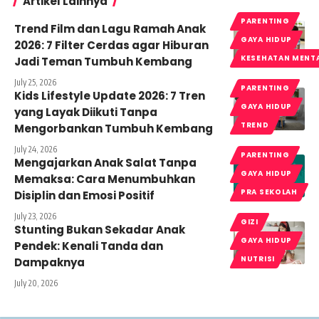
Artikel Lainnya
PARENTING
Trend Film dan Lagu Ramah Anak
GAYA HIDUP
2026: 7 Filter Cerdas agar Hiburan
KESEHATAN MENT
Jadi Teman Tumbuh Kembang
July 25, 2026
PARENTING
Kids Lifestyle Update 2026: 7 Tren
GAYA HIDUP
yang Layak Diikuti Tanpa
TREND
Mengorbankan Tumbuh Kembang
July 24, 2026
PARENTING
Mengajarkan Anak Salat Tanpa
GAYA HIDUP
Memaksa: Cara Menumbuhkan
PRA SEKOLAH
Disiplin dan Emosi Positif
July 23, 2026
GIZI
Stunting Bukan Sekadar Anak
GAYA HIDUP
Pendek: Kenali Tanda dan
NUTRISI
Dampaknya
July 20, 2026