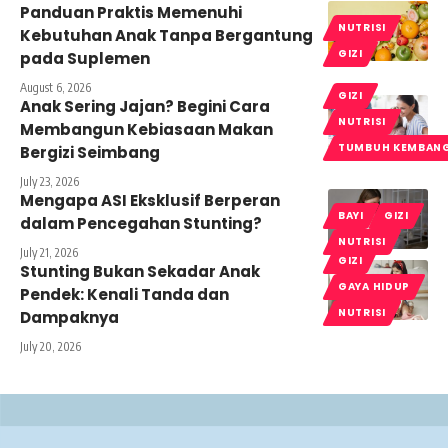
Panduan Praktis Memenuhi
NUTRISI
Kebutuhan Anak Tanpa Bergantung
GIZI
pada Suplemen
August 6, 2026
GIZI
Anak Sering Jajan? Begini Cara
NUTRISI
Membangun Kebiasaan Makan
TUMBUH KEMBAN
Bergizi Seimbang
July 23, 2026
Mengapa ASI Eksklusif Berperan
BAYI
GIZI
dalam Pencegahan Stunting?
NUTRISI
July 21, 2026
GIZI
Stunting Bukan Sekadar Anak
GAYA HIDUP
Pendek: Kenali Tanda dan
NUTRISI
Dampaknya
July 20, 2026