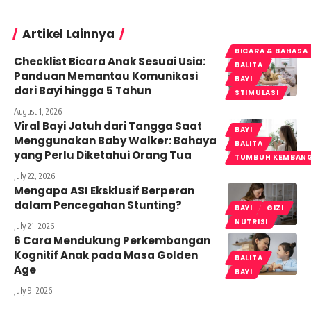
Artikel Lainnya
BICARA & BAHASA
Checklist Bicara Anak Sesuai Usia:
BALITA
Panduan Memantau Komunikasi
BAYI
dari Bayi hingga 5 Tahun
STIMULASI
August 1, 2026
Viral Bayi Jatuh dari Tangga Saat
BAYI
Menggunakan Baby Walker: Bahaya
BALITA
yang Perlu Diketahui Orang Tua
TUMBUH KEMBAN
July 22, 2026
Mengapa ASI Eksklusif Berperan
dalam Pencegahan Stunting?
BAYI
GIZI
NUTRISI
July 21, 2026
6 Cara Mendukung Perkembangan
Kognitif Anak pada Masa Golden
BALITA
Age
BAYI
July 9, 2026