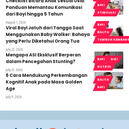
Checklist Bicara Anak Sesuai Usia:
BAYI
Panduan Memantau Komunikasi
STIMULASI
dari Bayi hingga 5 Tahun
August 1, 2026
BAYI
Viral Bayi Jatuh dari Tangga Saat
BALITA
Menggunakan Baby Walker: Bahaya
TUMBUH KEMBAN
yang Perlu Diketahui Orang Tua
July 22, 2026
Mengapa ASI Eksklusif Berperan
BAYI
GIZI
dalam Pencegahan Stunting?
NUTRISI
July 21, 2026
6 Cara Mendukung Perkembangan
BALITA
Kognitif Anak pada Masa Golden
BAYI
Age
July 9, 2026