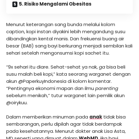
5. Risiko Mengalami Obesitas
Menurut keterangan sang bunda melalui kolom
caption, kopi instan diyakini lebih mengandung susu
dibandingkan kental manis. Dan frekuensi buang air
besar (BAB) sang bayi berkurang menjadi sembilan kali
sehari setelah mengonsumsi kopi sachet itu.
“9x sehari itu diare. Sehat-sehat ya nak,
ga
bisa beli
susu malah beli kopi,” kata seorang warganet dengan
akun @PaperkuyIndonesia di kolom komentar.
“Pentingnya ekonomi mapan dan ilmu
parenting
sebelum menikah,” tutur warganet lain pemilik akun
@oirykuu.
Dalam memberikan minuman pada
anak
tidak bisa
sembarangan, perlu dipilah agar tidak berdampak
pada kesehatannya. Menurut dokter anak Lisa Asta,
MD seperti yang dimuat dalam
WebMD
, jika bayi