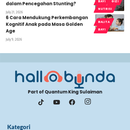
BAYI
GIZI
dalam Pencegahan Stunting?
NUTRISI
July 21, 2026
6 Cara Mendukung Perkembangan
BALITA
Kognitif Anak pada Masa Golden
BAYI
Age
July 9, 2026
Part of Quantum King Sulaiman
Kategori