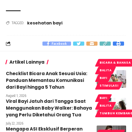
kesehatan bayi
TAGGED:
Facebook
Artikel Lainnya
BICARA & BAHASA
BALITA
Checklist Bicara Anak Sesuai Usia:
BAYI
Panduan Memantau Komunikasi
STIMULASI
dari Bayi hingga 5 Tahun
August 1, 2026
BAYI
Viral Bayi Jatuh dari Tangga Saat
BALITA
Menggunakan Baby Walker: Bahaya
TUMBUH KEMBAN
yang Perlu Diketahui Orang Tua
July 22, 2026
Mengapa ASI Eksklusif Berperan