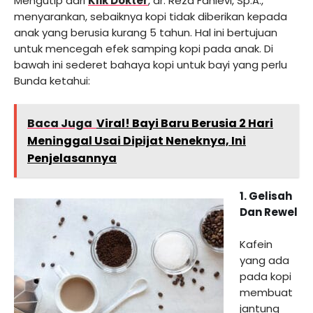
Mengutip dari
Klik Dokter
, dr. Reza Fahlevi, Sp.A.,
menyarankan, sebaiknya kopi tidak diberikan kepada
anak yang berusia kurang 5 tahun. Hal ini bertujuan
untuk mencegah efek samping kopi pada anak. Di
bawah ini sederet bahaya kopi untuk bayi yang perlu
Bunda ketahui:
Baca Juga
Viral! Bayi Baru Berusia 2 Hari
Meninggal Usai Dipijat Neneknya, Ini
Penjelasannya
1. Gelisah
Dan Rewel
Kafein
yang ada
pada kopi
membuat
jantung