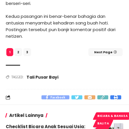
berseri-seri.
Kedua pasangan ini benar-benar bahagia dan
antusias menyambut kehadiran sang buah hati.
Postingan tersebut pun banjir komentar positif dari
netizen.
2
3
Next Page
1
Tali Pusar Bayi
TAGGED:
Facebook
Artikel Lainnya
BICARA & BAHASA
BALITA
Checklist Bicara Anak Sesuai Usia: