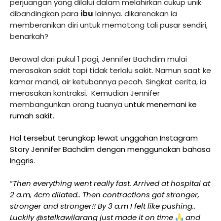
perjuangan yang dilalui dalam melahirkan cukup unik
dibandingkan para
ibu
lainnya. dikarenakan ia
memberanikan diri untuk memotong tali pusar sendiri,
benarkah?
Berawal dari pukul 1 pagi, Jennifer Bachdim mulai
merasakan sakit tapi tidak terlalu sakit. Namun saat ke
kamar mandi, air ketubannya pecah. Singkat cerita, ia
merasakan kontraksi. Kemudian Jennifer
membangunkan orang tuanya u
ntuk menemani ke
rumah sakit.
Hal tersebut terungkap lewat unggahan Instagram
Story Jennifer Bachdim dengan menggunakan bahasa
Inggris.
“
Then everything went really fast. Arrived at hospital at
2 a.m, 4cm dilated.. Then contractions got stronger,
stronger and stronger!! By 3 a.m I felt like pushing..
Luckily @stelkawilarang just made it on time
and