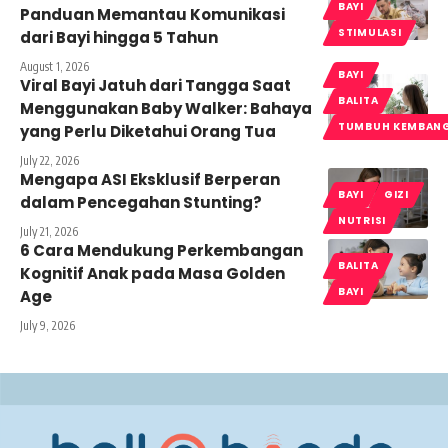
BAYI
Panduan Memantau Komunikasi
STIMULASI
dari Bayi hingga 5 Tahun
August 1, 2026
BAYI
Viral Bayi Jatuh dari Tangga Saat
BALITA
Menggunakan Baby Walker: Bahaya
TUMBUH KEMBAN
yang Perlu Diketahui Orang Tua
July 22, 2026
Mengapa ASI Eksklusif Berperan
BAYI
GIZI
dalam Pencegahan Stunting?
NUTRISI
July 21, 2026
6 Cara Mendukung Perkembangan
BALITA
Kognitif Anak pada Masa Golden
BAYI
Age
July 9, 2026