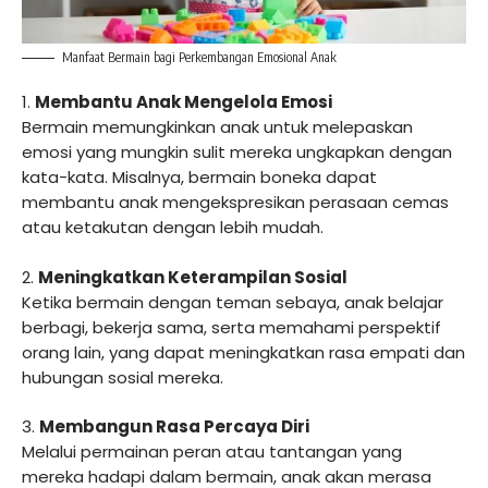
Manfaat Bermain bagi Perkembangan Emosional Anak
1.
Membantu Anak Mengelola Emosi
Bermain memungkinkan anak untuk melepaskan
emosi yang mungkin sulit mereka ungkapkan dengan
kata-kata. Misalnya, bermain boneka dapat
membantu anak mengekspresikan perasaan cemas
atau ketakutan dengan lebih mudah.
2.
Meningkatkan Keterampilan Sosial
Ketika bermain dengan teman sebaya, anak belajar
berbagi, bekerja sama, serta memahami perspektif
orang lain, yang dapat meningkatkan rasa empati dan
hubungan sosial mereka.
3.
Membangun Rasa Percaya Diri
Melalui permainan peran atau tantangan yang
mereka hadapi dalam bermain, anak akan merasa