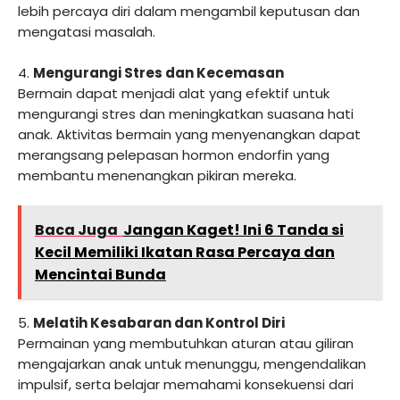
lebih percaya diri dalam mengambil keputusan dan
mengatasi masalah.
4.
Mengurangi Stres dan Kecemasan
Bermain dapat menjadi alat yang efektif untuk
mengurangi stres dan meningkatkan suasana hati
anak. Aktivitas bermain yang menyenangkan dapat
merangsang pelepasan hormon endorfin yang
membantu menenangkan pikiran mereka.
Baca Juga
Jangan Kaget! Ini 6 Tanda si
Kecil Memiliki Ikatan Rasa Percaya dan
Mencintai Bunda
5.
Melatih Kesabaran dan Kontrol Diri
Permainan yang membutuhkan aturan atau giliran
mengajarkan anak untuk menunggu, mengendalikan
impulsif, serta belajar memahami konsekuensi dari