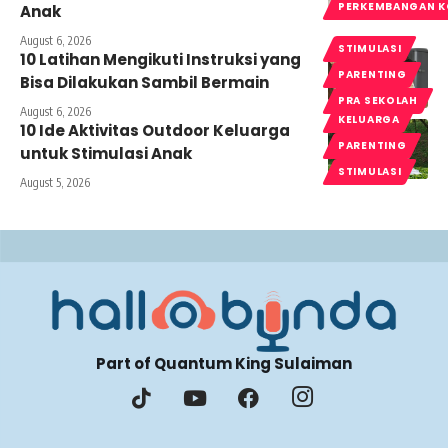
PERKEMBANGAN K
Anak
August 6, 2026
STIMULASI
10 Latihan Mengikuti Instruksi yang
PARENTING
Bisa Dilakukan Sambil Bermain
PRA SEKOLAH
August 6, 2026
KELUARGA
10 Ide Aktivitas Outdoor Keluarga
PARENTING
untuk Stimulasi Anak
STIMULASI
August 5, 2026
Part of Quantum King Sulaiman