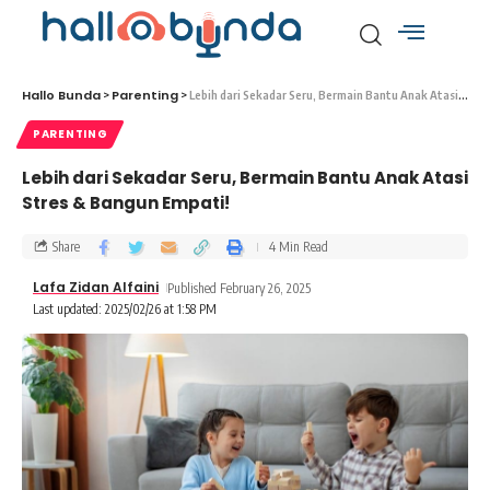
Hallo Bunda
Parenting
>
>
Lebih dari Sekadar Seru, Bermain Bantu Anak Atasi Stres & Bangun Empati!
PARENTING
Lebih dari Sekadar Seru, Bermain Bantu Anak Atasi
Stres & Bangun Empati!
Share
4 Min Read
Lafa Zidan Alfaini
Published February 26, 2025
Last updated: 2025/02/26 at 1:58 PM