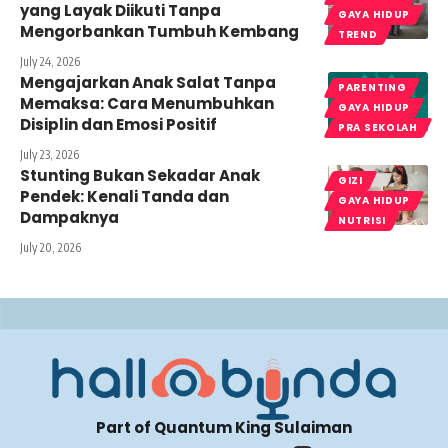
yang Layak Diikuti Tanpa
GAYA HIDUP
Mengorbankan Tumbuh Kembang
TREND
July 24, 2026
Mengajarkan Anak Salat Tanpa
PARENTING
Memaksa: Cara Menumbuhkan
GAYA HIDUP
Disiplin dan Emosi Positif
PRA SEKOLAH
July 23, 2026
Stunting Bukan Sekadar Anak
GIZI
Pendek: Kenali Tanda dan
GAYA HIDUP
Dampaknya
NUTRISI
July 20, 2026
Part of Quantum King Sulaiman