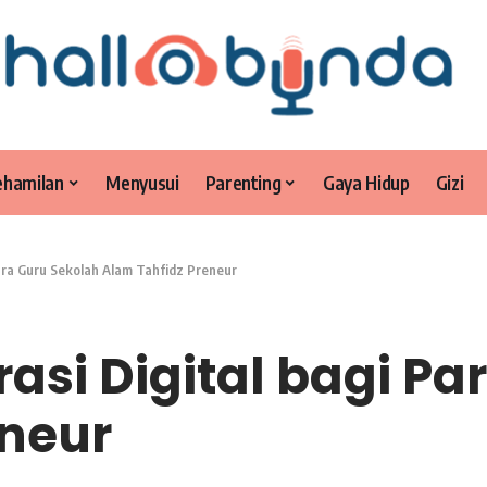
ehamilan
Menyusui
Parenting
Gaya Hidup
Gizi
Para Guru Sekolah Alam Tahfidz Preneur
asi Digital bagi Pa
eneur