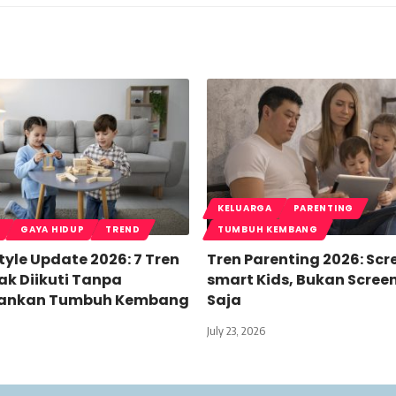
KELUARGA
PARENTING
GAYA HIDUP
TREND
TUMBUH KEMBANG
style Update 2026: 7 Tren
Tren Parenting 2026: Scr
ak Diikuti Tanpa
smart Kids, Bukan Scree
ankan Tumbuh Kembang
Saja
July 23, 2026