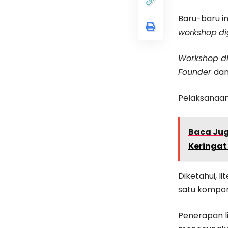
Baru-baru in
workshop
di
Workshop
d
F
ounder
da
Pelaksanaa
Baca Ju
Keringat
Diketahui, l
satu kompon
Penerapan li