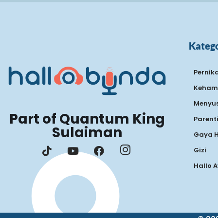
Katego
Pernik
Keham
Menyus
Part of Quantum King
Parent
Sulaiman
Gaya 
Gizi
Hallo 