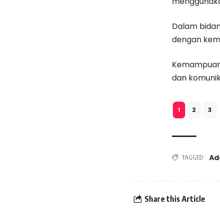
menggunakan
Dalam bidang
dengan kem
Kemampuan u
dan komunika
2
3
1
Ad
TAGGED:
Share this Article