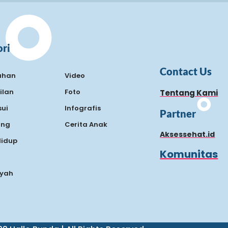
ri
Contact Us
ahan
Video
ilan
Foto
Tentang Kami
ui
Infografis
Partner
ing
Cerita Anak
Aksessehat.id
Hidup
Komunitas
Ayah