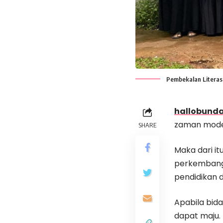
Pembekalan Literasi
hallobunda
zaman moder
SHARE
Maka dari i
perkembanga
pendidikan 
Apabila bid
dapat maju.