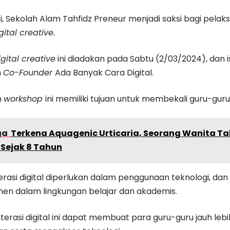
i, Sekolah Alam Tahfidz Preneur menjadi saksi bagi pela
gital creative.
igital creative
ini diadakan pada Sabtu (2/03/2024), dan i
n
C
o-Founder
Ada Banyak Cara Digital.
n
workshop
ini memiliki tujuan untuk membekali guru-guru d
ga
Terkena Aquagenic Urticaria, Seorang Wanita Tak
 Sejak 8 Tahun
iterasi digital diperlukan dalam penggunaan teknologi, da
en dalam lingkungan belajar dan akademis.
terasi digital ini dapat membuat para guru-guru jauh lebi