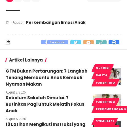
Perkembangan Emosi Anak
TAGGED:
Facebook
Artikel Lainnya
NUTRISI
GTM Bukan Pertarungan: 7 Langkah
BALITA
Tenang Membantu Anak Kembali
PARENTING
Nyaman Makan
August 8, 2026
Sebelum Sekolah Dimulai: 7
PARENTING
Rutinitas Pagi untuk Melatih Fokus
PERKEMBANGAN K
Anak
August 6, 2026
STIMULASI
10 Latihan Mengikuti Instruksi yang