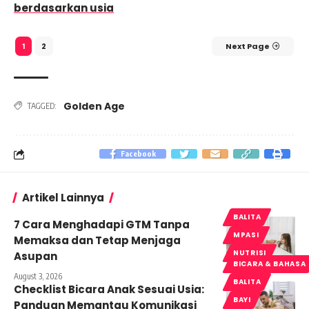
berdasarkan usia
2
Next Page
1
Golden Age
TAGGED:
Facebook
Artikel Lainnya
BALITA
7 Cara Menghadapi GTM Tanpa
MPASI
Memaksa dan Tetap Menjaga
NUTRISI
Asupan
BICARA & BAHASA
August 3, 2026
BALITA
Checklist Bicara Anak Sesuai Usia:
BAYI
Panduan Memantau Komunikasi