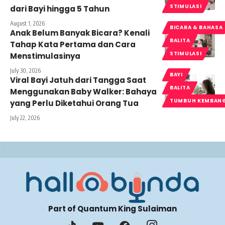
STIMULASI
dari Bayi hingga 5 Tahun
August 1, 2026
BICARA & BAHASA
Anak Belum Banyak Bicara? Kenali
BALITA
Tahap Kata Pertama dan Cara
STIMULASI
Menstimulasinya
July 30, 2026
BAYI
Viral Bayi Jatuh dari Tangga Saat
BALITA
Menggunakan Baby Walker: Bahaya
TUMBUH KEMBAN
yang Perlu Diketahui Orang Tua
July 22, 2026
Part of Quantum King Sulaiman