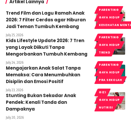
Artikel Lainnya
PARENTING
Trend Film dan Lagu Ramah Anak
GAYA HIDUP
2026: 7 Filter Cerdas agar Hiburan
KESEHATAN MENT
Jadi Teman Tumbuh Kembang
July 25, 2026
PARENTING
Kids Lifestyle Update 2026: 7 Tren
GAYA HIDUP
yang Layak Diikuti Tanpa
TREND
Mengorbankan Tumbuh Kembang
July 24, 2026
PARENTING
Mengajarkan Anak Salat Tanpa
GAYA HIDUP
Memaksa: Cara Menumbuhkan
PRA SEKOLAH
Disiplin dan Emosi Positif
July 23, 2026
GIZI
Stunting Bukan Sekadar Anak
GAYA HIDUP
Pendek: Kenali Tanda dan
NUTRISI
Dampaknya
July 20, 2026