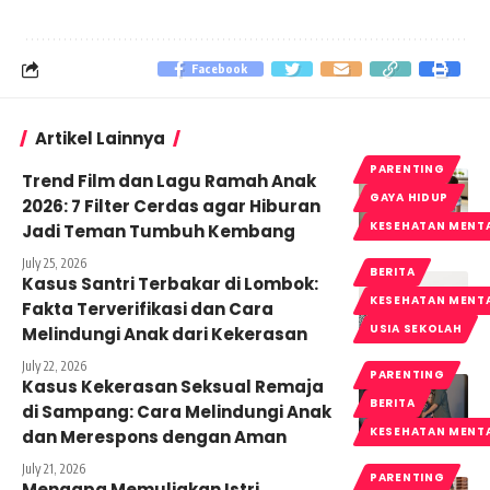
Facebook
Artikel Lainnya
PARENTING
Trend Film dan Lagu Ramah Anak
GAYA HIDUP
2026: 7 Filter Cerdas agar Hiburan
KESEHATAN MENT
Jadi Teman Tumbuh Kembang
July 25, 2026
BERITA
Kasus Santri Terbakar di Lombok:
KESEHATAN MENT
Fakta Terverifikasi dan Cara
USIA SEKOLAH
Melindungi Anak dari Kekerasan
July 22, 2026
PARENTING
Kasus Kekerasan Seksual Remaja
BERITA
di Sampang: Cara Melindungi Anak
KESEHATAN MENT
dan Merespons dengan Aman
July 21, 2026
PARENTING
Mengapa Memuliakan Istri