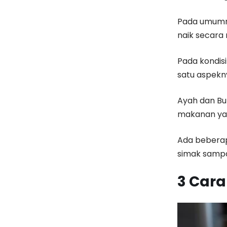
Pada umumny
naik secara 
Pada kondisi
satu aspekn
Ayah dan B
makanan yan
Ada beberap
simak sampa
3 Cara