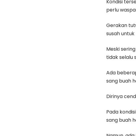
Kondisi ter
perlu waspa
Gerakan tutu
susah untuk
Meski sering
tidak selalu
Ada beberap
sang buah h
Dirinya cen
Pada kondis
sang buah ha
Namun, ada 