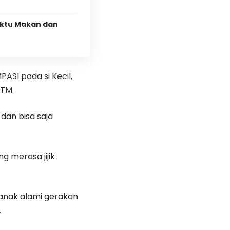
aktu Makan dan
ASI pada si Kecil,
GTM.
dan bisa saja
g merasa jijik
 anak alami gerakan
.