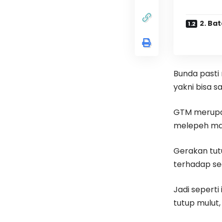
2. Ba
Bunda pasti 
yakni bisa 
GTM merupak
melepeh mak
Gerakan tutu
terhadap se
Jadi sepert
tutup mulut