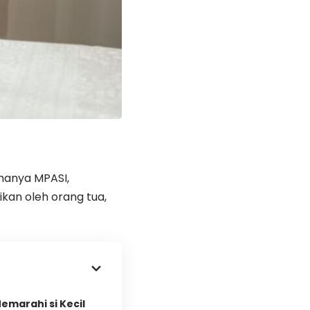
amanya MPASI,
kan oleh orang tua,
emarahi si Kecil