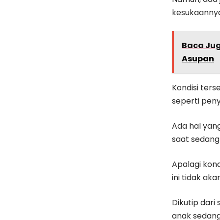
kesukaanny
Baca Ju
Asupan
Kondisi ter
seperti pen
Ada hal yan
saat sedang 
Apalagi kon
ini tidak ak
Dikutip dari 
anak sedang 