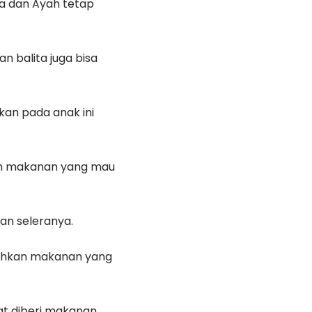
da dan Ayah tetap
n balita juga bisa
akan pada anak ini
ih makanan yang mau
an seleranya.
uguhkan makanan yang
at diberi makanan