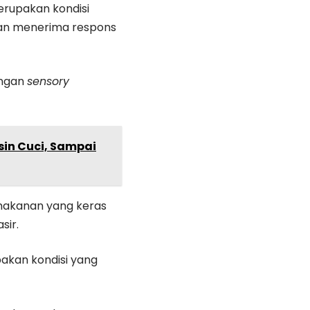
rupakan kondisi
dan menerima respons
engan
sensory
sin Cuci, Sampai
n makanan yang keras
sir.
pakan kondisi yang