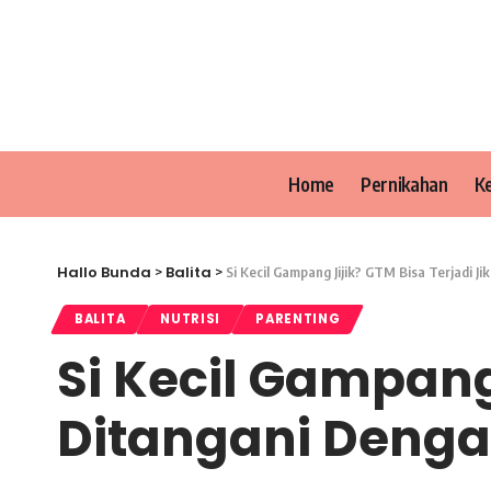
Home
Pernikahan
K
Hallo Bunda
Balita
>
>
Si Kecil Gampang Jijik? GTM Bisa Terjadi Ji
BALITA
NUTRISI
PARENTING
Si Kecil Gampang 
Ditangani Dengan