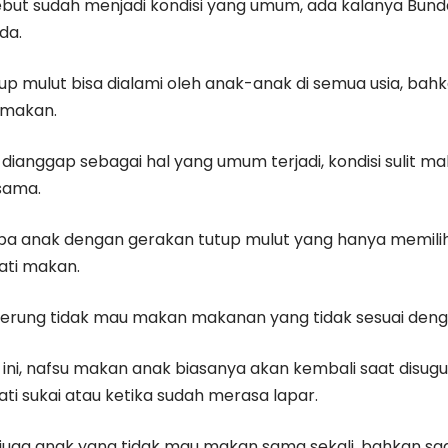
sebut sudah menjadi kondisi yang umum, ada kalanya Bun
da.
p mulut bisa dialami oleh anak-anak di semua usia, bahka
 makan.
 dianggap sebagai hal yang umum terjadi, kondisi sulit m
 sama.
a anak dengan gerakan tutup mulut yang hanya memil
ati makan.
derung tidak mau makan makanan yang tidak sesuai deng
i ini, nafsu makan anak biasanya akan kembali saat dis
ti sukai atau ketika sudah merasa lapar.
juga anak yang tidak mau makan sama sekali, bahkan sa