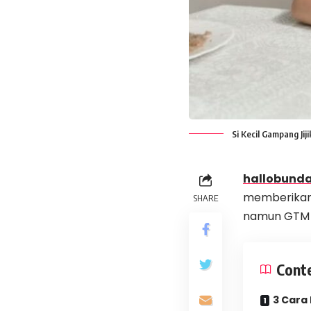
Si Kecil Gampang Jij
hallobunda
memberikan 
SHARE
namun GTM p
Cont
3 Cara