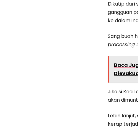
Dikutip dari 
gangguan pa
ke dalam in
Sang buah h
processing 
Baca Ju
Dievaku
Jika si Keci
akan dimunta
Lebih lanju
kerap terjadi