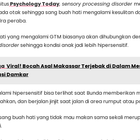
situs
Psychology Today
,
sensory processing disorder
me
da otak sehingga sang buah hati mengalami kesulitan 
dra peraba.
ati yang mengalami GTM biasanya akan dihubungkan d
disorder
sehingga kondisi anak jadi lebih hipersensitif.
ga
Viral! Bocah Asal Makassar Terjebak di Dalam Me
asi Damkar
l alami hipersensitif bisa terlihat saat Bunda memberika
hkan, dan berjalan jinjit saat jalan di area rumput atau pa
t, sang buah hati yang tidak mau makan sama sekali meru
.