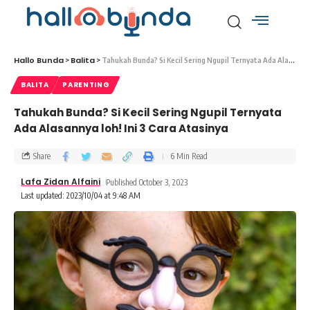
Hallo Bunda
Balita
>
>
Tahukah Bunda? Si Kecil Sering Ngupil Ternyata Ada Alasannya loh! Ini 3 Cara Atasinya
BALITA
PARENTING
Tahukah Bunda? Si Kecil Sering Ngupil Ternyata
Ada Alasannya loh! Ini 3 Cara Atasinya
Share
6 Min Read
Lafa Zidan Alfaini
Published October 3, 2023
Last updated: 2023/10/04 at 9:48 AM