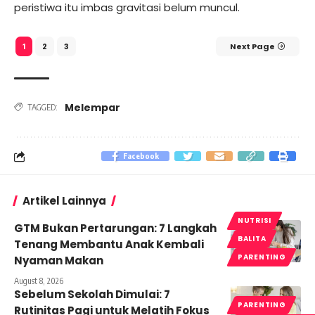
peristiwa itu imbas gravitasi belum muncul.
2
3
Next Page
1
Melempar
TAGGED:
Facebook
Artikel Lainnya
NUTRISI
GTM Bukan Pertarungan: 7 Langkah
BALITA
Tenang Membantu Anak Kembali
PARENTING
Nyaman Makan
August 8, 2026
Sebelum Sekolah Dimulai: 7
PARENTING
Rutinitas Pagi untuk Melatih Fokus