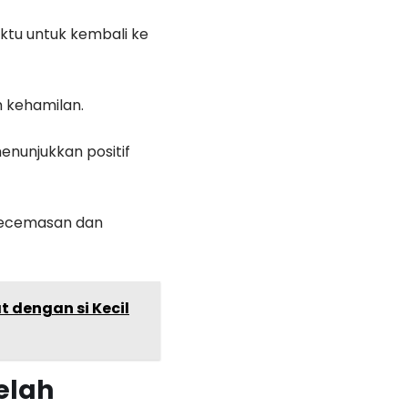
tu untuk kembali ke
 kehamilan.
enunjukkan positif
 kecemasan dan
t dengan si Kecil
elah