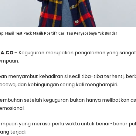
i Hasil Test Pack Masih Positif? Cari Tau Penyebabnya Yuk Bunda!
DA.CO
–
Keguguran merupakan pengalaman yang sangat
empuan.
an menyambut kehadiran si Kecil tiba-tiba terhenti, ber
kecewa, dan kebingungan sering kali menghampiri.
embuhan setelah keguguran bukan hanya melibatkan aspek
emosional.
mpuan yang merasa perlu waktu untuk benar-benar pu
ng terjadi.