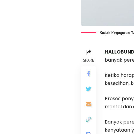
Sudah Keguguran Tap
HALLOBUN
banyak per
SHARE
Ketika harap
kesedihan, 
Proses peny
mental dan 
Banyak pere
kenyataan ya