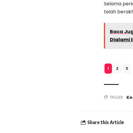
Selama perio
telah berakh
Baca Ju
Dialami 
2
3
1
Ke
TAGGED:
Share this Article