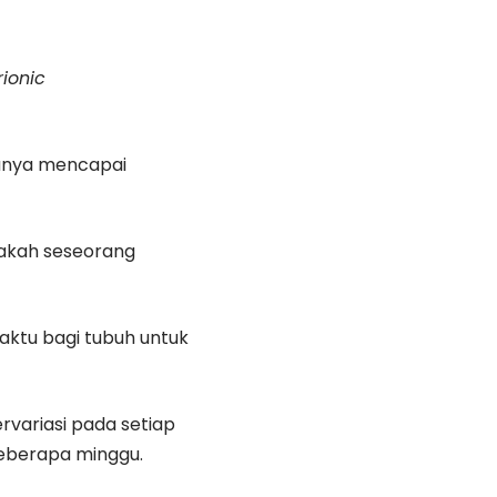
ionic
sanya mencapai
akah seseorang
aktu bagi tubuh untuk
variasi pada setiap
beberapa minggu.