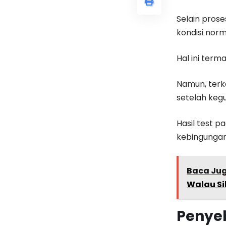
Selain pros
kondisi norm
Hal ini ter
Namun, terka
setelah keg
Hasil test 
kebingungan
Baca Ju
Walau Si
Penyeb