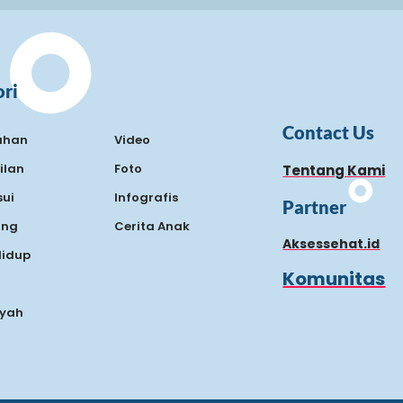
ri
Contact Us
ahan
Video
ilan
Foto
Tentang Kami
ui
Infografis
Partner
ing
Cerita Anak
Aksessehat.id
Hidup
Komunitas
Ayah