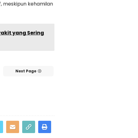
if, meskipun kehamilan
akit yang Sering
Next Page