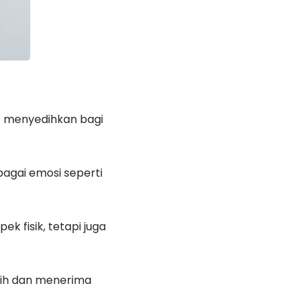
 menyedihkan bagi
bagai emosi seperti
 fisik, tetapi juga
lih dan menerima