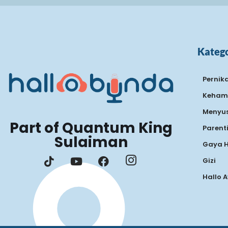
Katego
Pernik
Keham
Menyus
Part of Quantum King
Parent
Sulaiman
Gaya 
Gizi
Hallo 