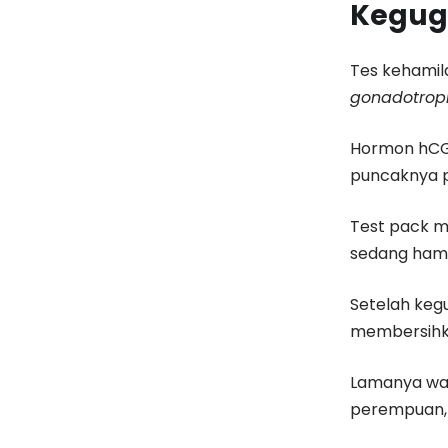
Kegug
Tes kehamil
gonadotrop
Hormon hCG 
puncaknya p
Test pack m
sedang hamil
Setelah kegu
membersihka
Lamanya wak
perempuan, 