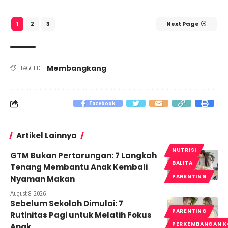
2
3
Next Page
1
Membangkang
TAGGED:
Facebook
Artikel Lainnya
NUTRISI
GTM Bukan Pertarungan: 7 Langkah
BALITA
Tenang Membantu Anak Kembali
PARENTING
Nyaman Makan
August 8, 2026
Sebelum Sekolah Dimulai: 7
PARENTING
Rutinitas Pagi untuk Melatih Fokus
PERKEMBANGAN K
Anak