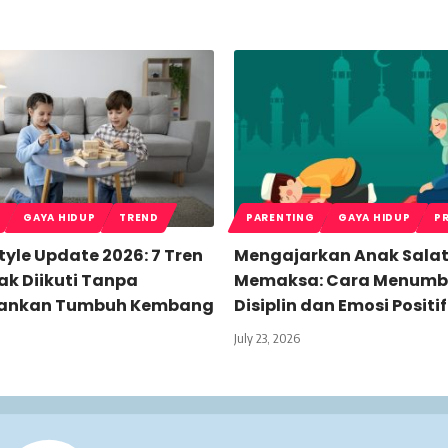
GAYA HIDUP
TREND
PARENTING
GAYA HIDUP
P
style Update 2026: 7 Tren
Mengajarkan Anak Sala
ak Diikuti Tanpa
Memaksa: Cara Menum
ankan Tumbuh Kembang
Disiplin dan Emosi Positif
July 23, 2026