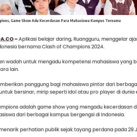
ampions, Game Show Adu Kecerdasan Para Mahasiswa Kampus Ternama
DA.CO
–
Aplikasi belajar daring, Ruangguru, menggelar aj
Indonesia bernama Clash of Champions 2024.
an wadah untuk mengadu kompetensi mahasiswa yang ber
ra lain.
emberikan panggung bagi mahasiswa pintar dari berbagai
untuk bersinar, mirip seperti idol atau pro player di dunia
hampions adalah game show yang mengadu kecerdasan
asiswa dari berbagai kampus bergengsi di Indonesia.
menarik perhatian publik sejak tayang perdana pada 29 J