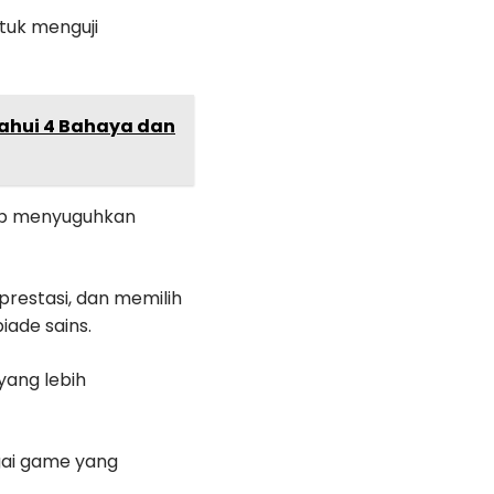
tuk menguji
tahui 4 Bahaya dan
ap menyuguhkan
restasi, dan memilih
iade sains.
ang lebih
gai game yang