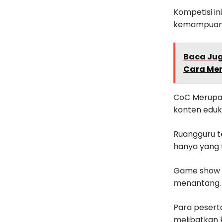
Kompetisi i
kemampuan 
Baca Ju
Cara Me
CoC Merup
konten edukat
Ruangguru t
hanya yang 
Game show i
menantang.
Para pesert
melibatkan 