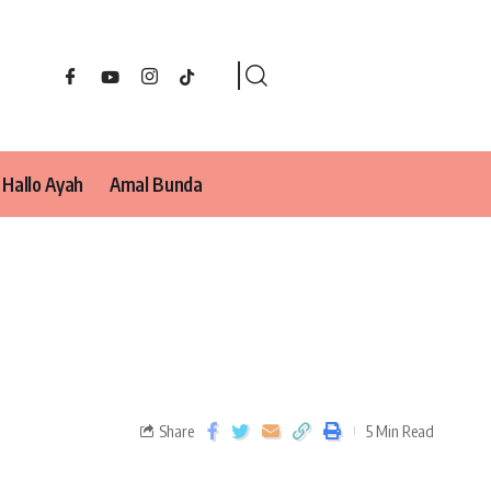
Hallo Ayah
Amal Bunda
Share
5 Min Read