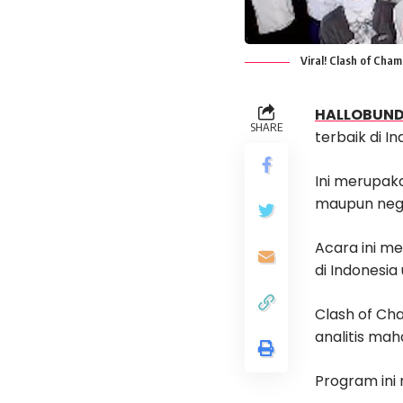
Viral! Clash of Ch
HALLOBUN
SHARE
terbaik di 
Ini merupak
maupun nega
Acara ini m
di Indonesia 
Clash of C
analitis mah
Program ini 