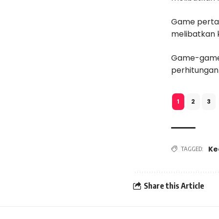
Game pertam
melibatkan 
Game-game t
perhitungan
2
3
1
Ke
TAGGED:
Share this Article