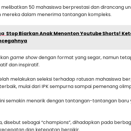
ni melibatkan 50 mahasiswa berprestasi dan dirancang un
mereka dalam menerima tantangan kompleks.
ga
Stop Biarkan Anak Menonton Youtube Shorts! Ke
ncegahnya
akan
game show
dengan format yang segar, namun tet
if dan inspiratif.
elah melakukan seleksi terhadap ratusan mahasiswa berp
terbaik, mulai dari IPK sempurna sampai pemenang olimp
ni semakin menarik dengan tantangan-tantangan baru y
a, disebut sebagai “champions”, dihadapkan pada berba
kecepatan dan ketepatan berpikir.