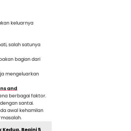
sakan keluarnya
ati, salah satunya
pakan bagian dari
saja mengeluarkan
ans and
na berbagai faktor.
dengan santai.
ada awal kehamilan
ermasalah.
 Kedua, Begini 5