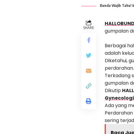
Bunda Wajib Tahu! 
HALLOBUN
SHARE
gumpalan da
Berbagai hal
adalah kelu
Diketahui, g
perdarahan.
Terkadang s
gumpalan dar
Dikutip
HAL
Gynecologi
Ada yang me
Perdarahan 
sering terja
Baca Ju