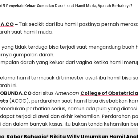
Ini 5 Penyebab Keluar Gumpalan Darah saat Hamil Muda, Apakah Berbahaya?
DA.CO
–
Tak sedikit dari ibu hamil pastinya pernah mera
rah saat hamil muda.
 yang tidak terduga bisa terjadi saat mengandung buah h
arnya gumpalan darah.
umpalan darah yang keluar dari vagina ketika hamil meru
elama hamil termasuk di trimester awal, ibu hamil bisa 
ah ini.
LOBUNDA.CO
dari situs
American
College of Obstetrici
sts
(ACOG), perdarahan saat hamil bisa disebabkan kare
merlukan perhatian serius, namun ada pula yang diatasi 
dapat terjadi di awal dan akhir kehamilan. Perdarahan p
di dan dalam banyak kasus, itu bukan tanda kehamilan b
ga
Kabar Bahagia! Nikita Willy Umumkan Hamil Anak