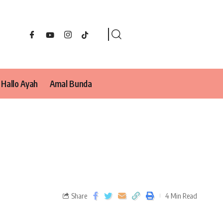
Hallo Ayah
Amal Bunda
Share
4 Min Read