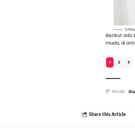
5 Pen
Berikut ada
muda, di ant
2
3
1
Gu
TAGGED:
Share this Article