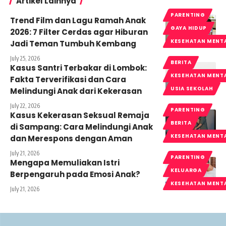
Artikel Lainnya
PARENTING
Trend Film dan Lagu Ramah Anak
GAYA HIDUP
2026: 7 Filter Cerdas agar Hiburan
KESEHATAN MENT
Jadi Teman Tumbuh Kembang
July 25, 2026
BERITA
Kasus Santri Terbakar di Lombok:
KESEHATAN MENT
Fakta Terverifikasi dan Cara
USIA SEKOLAH
Melindungi Anak dari Kekerasan
July 22, 2026
PARENTING
Kasus Kekerasan Seksual Remaja
BERITA
di Sampang: Cara Melindungi Anak
KESEHATAN MENT
dan Merespons dengan Aman
July 21, 2026
PARENTING
Mengapa Memuliakan Istri
KELUARGA
Berpengaruh pada Emosi Anak?
KESEHATAN MENT
July 21, 2026