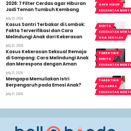
2026: 7 Filter Cerdas agar Hiburan
GAYA HIDUP
Jadi Teman Tumbuh Kembang
KESEHATAN MENT
July 25, 2026
Kasus Santri Terbakar di Lombok:
BERITA
Fakta Terverifikasi dan Cara
KESEHATAN MENT
Melindungi Anak dari Kekerasan
USIA SEKOLAH
July 22, 2026
Kasus Kekerasan Seksual Remaja
PARENTING
di Sampang: Cara Melindungi Anak
BERITA
dan Merespons dengan Aman
KESEHATAN MENT
July 21, 2026
Mengapa Memuliakan Istri
PARENTING
Berpengaruh pada Emosi Anak?
KELUARGA
KESEHATAN MENT
July 21, 2026