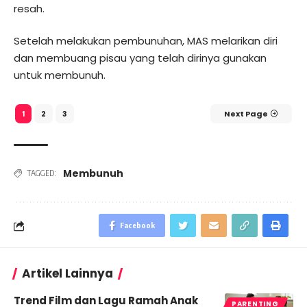
resah.
Setelah melakukan pembunuhan, MAS melarikan diri
dan membuang pisau yang telah dirinya gunakan
untuk membunuh.
2
3
Next Page
1
Membunuh
TAGGED:
Facebook
Artikel Lainnya
Trend Film dan Lagu Ramah Anak
PARENTING