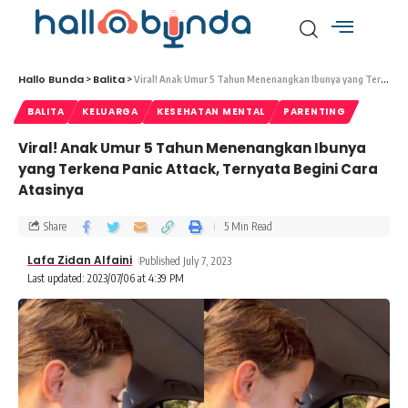
Hallo Bunda
Balita
>
>
Viral! Anak Umur 5 Tahun Menenangkan Ibunya yang Terkena Panic Attack, Ternyata Begini Cara Atasinya
BALITA
KELUARGA
KESEHATAN MENTAL
PARENTING
Viral! Anak Umur 5 Tahun Menenangkan Ibunya
yang Terkena Panic Attack, Ternyata Begini Cara
Atasinya
Share
5 Min Read
Lafa Zidan Alfaini
Published July 7, 2023
Last updated: 2023/07/06 at 4:39 PM