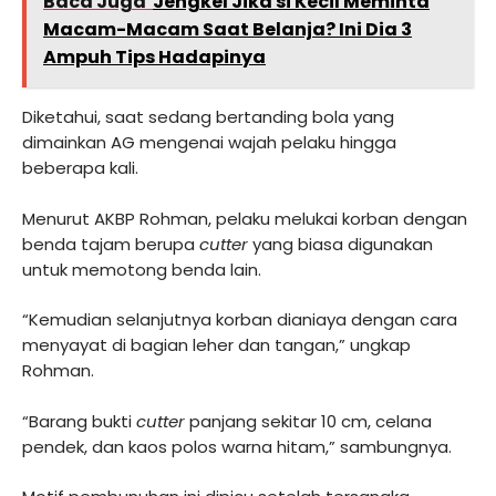
Baca Juga
Jengkel Jika si Kecil Meminta
Macam-Macam Saat Belanja? Ini Dia 3
Ampuh Tips Hadapinya
Diketahui, saat sedang bertanding bola yang
dimainkan AG mengenai wajah pelaku hingga
beberapa kali.
Menurut AKBP Rohman, pelaku melukai korban dengan
benda tajam berupa
cutter
yang biasa digunakan
untuk memotong benda lain.
“Kemudian selanjutnya korban dianiaya dengan cara
menyayat di bagian leher dan tangan,” ungkap
Rohman.
“Barang bukti
cutter
panjang sekitar 10 cm, celana
pendek, dan kaos polos warna hitam,” sambungnya.