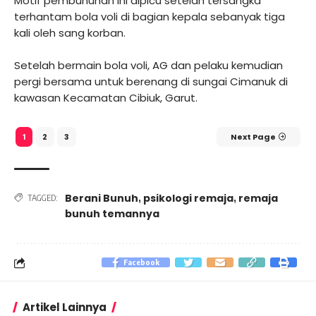
Motif pembunuhan ini dipicu setelah tersangka
terhantam bola voli di bagian kepala sebanyak tiga
kali oleh sang korban.
Setelah bermain bola voli, AG dan pelaku kemudian
pergi bersama untuk berenang di sungai Cimanuk di
kawasan Kecamatan Cibiuk, Garut.
2
3
Next Page
1
Berani Bunuh
psikologi remaja
remaja
,
,
TAGGED:
bunuh temannya
Facebook
Artikel Lainnya