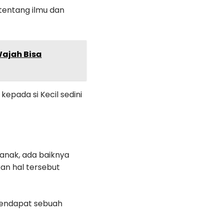
tentang ilmu dan
Wajah Bisa
pada si Kecil sedini
anak, ada baiknya
an hal tersebut
 mendapat sebuah