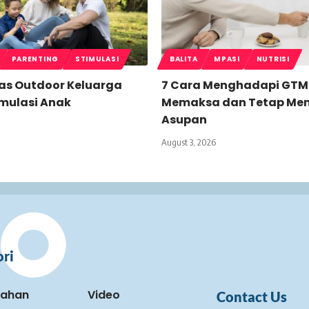
PARENTING
STIMULASI
BALITA
MPASI
NUTRISI
tas Outdoor Keluarga
7 Cara Menghadapi GTM
imulasi Anak
Memaksa dan Tetap Me
Asupan
August 3, 2026
ri
kahan
Video
Contact Us