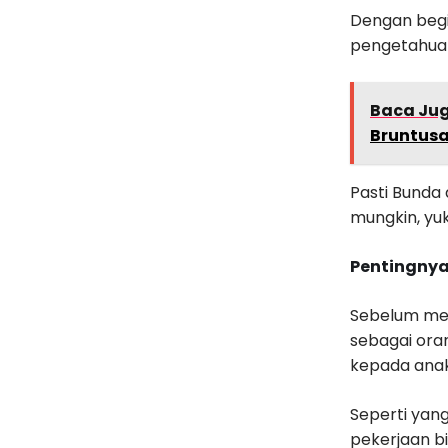
Dengan begi
pengetahuan
Baca Ju
Bruntus
Pasti Bunda
mungkin, yuk
Pentingnya
Sebelum mem
sebagai ora
kepada anak
Seperti yan
pekerjaan bi