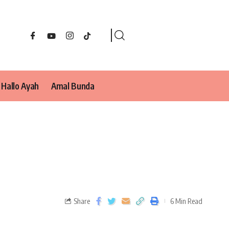
Hallo Ayah
Amal Bunda
Share
6 Min Read