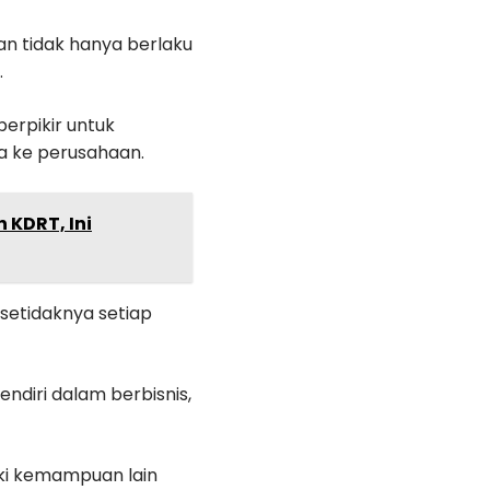
n tidak hanya berlaku
.
erpikir untuk
a ke perusahaan.
 KDRT, Ini
setidaknya setiap
endiri dalam berbisnis,
liki kemampuan lain