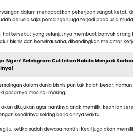
rsaingan dalam mendapatkan pekerjaan sangat ketat, da
dah berusia saja, persaingan juga terjadi pada usia muda
u, hal tersebut yang selanjutnya membuat banyak orang b
alur bisnis dan berwirausaha, dibandingkan melamar kerj
ga
Ngeri! Selebgram Cut Intan Nabila Menjadi Korban
inya!
rsaingan dalam dunia bisnis pun tak kalah besar, namun 
liki pasarnya masing-masing.
 akan ditujukan agar nantinya anak memiliki keahlian ters
ngan sendirinya seiring berjalannya waktu.
egitu, ketika sudah dewasa nanti si Kecil juga akan memi