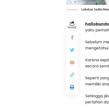
Lakukan Sedini Mung
hallobunda
SHARE
yaitu pema
Sebelum men
mengetahui c
Karena sejat
secara sem
Seperti yan
memiliki ana
Sehingga, ji
perlahan da