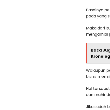
Pasalnya pe
pada yang su
Maka dari it
mengambil j
Baca Ju
Kronolog
Walaupun pe
bisnis memi
Hal tersebut
dan mahir de
Jika sudah b