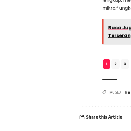
lengkap, me
mikro,” ung
Baca Ju
Terseran
2
3
1
he
TAGGED:
Share this Article