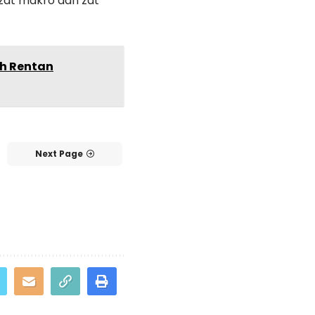
zat makro dan zat
ih Rentan
Next Page