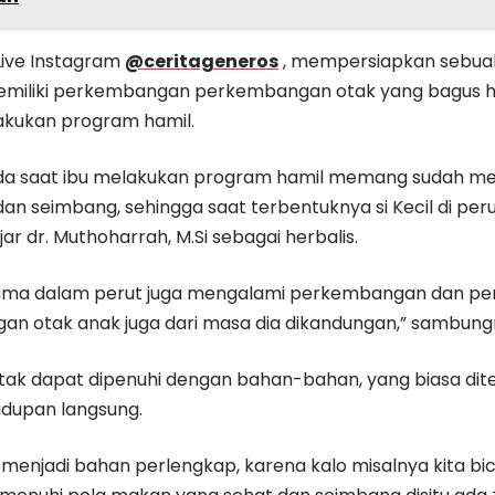
 Live Instagram
@ceritageneros
, mempersiapkan sebuah 
emiliki perkembangan perkembangan otak yang bagus h
kukan program hamil.
ada saat ibu melakukan program hamil memang sudah 
an seimbang, sehingga saat terbentuknya si Kecil di per
ujar dr. Muthoharrah, M.Si sebagai herbalis.
ama dalam perut juga mengalami perkembangan dan pe
n otak anak juga dari masa dia dikandungan,” sambung
i otak dapat dipenuhi dengan bahan-bahan, yang biasa di
idupan langsung.
 menjadi bahan perlengkap, karena kalo misalnya kita bica