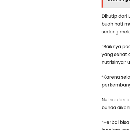
Dikutip dari
buah hati m
sedang mela
“Baiknya p
yang sehat d
nutrisinya,” 
“Karena sel
perkembanga
Nutrisi dar
bunda dikeh
“Herbal bisa