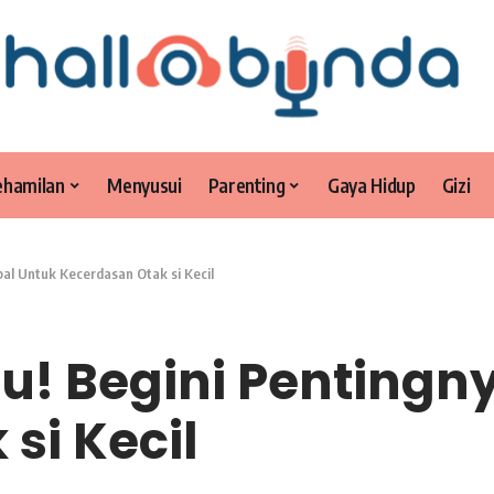
ehamilan
Menyusui
Parenting
Gaya Hidup
Gizi
al Untuk Kecerdasan Otak si Kecil
u! Begini Pentingn
si Kecil