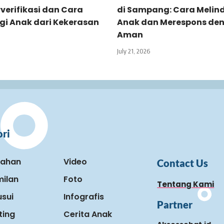
verifikasi dan Cara
di Sampang: Cara Melin
gi Anak dari Kekerasan
Anak dan Merespons de
Aman
July 21, 2026
ri
kahan
Video
Contact Us
ilan
Foto
Tentang Kami
sui
Infografis
Partner
ting
Cerita Anak