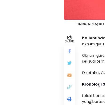
Kejam! Guru Agama d
hallobunda
SHARE
oknum guru 
Oknum guru 
seksual ter
Diketahui, G
Kronologi 
Lelaki berin
yang berusia