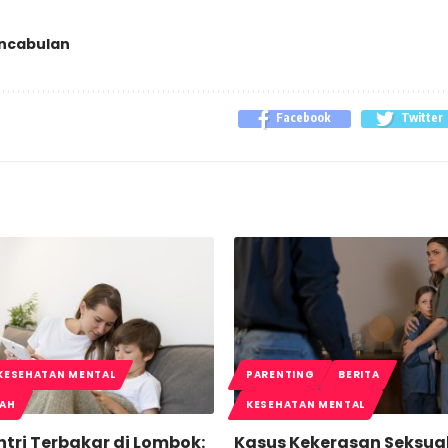
ncabulan
Facebook
Twitter
KESEHATAN MENTAL
PARENTING
BERITA
LAH
KESEHATAN MENTAL
tri Terbakar di Lombok:
Kasus Kekerasan Seksua