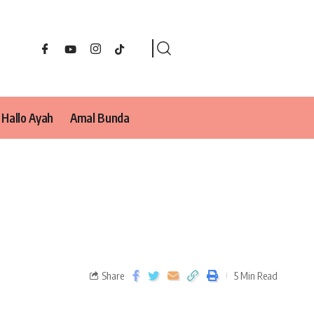
Hallo Ayah
Amal Bunda
Share
5 Min Read