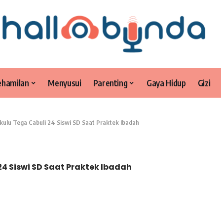
ehamilan
Menyusui
Parenting
Gaya Hidup
Gizi
ulu Tega Cabuli 24 Siswi SD Saat Praktek Ibadah
4 Siswi SD Saat Praktek Ibadah