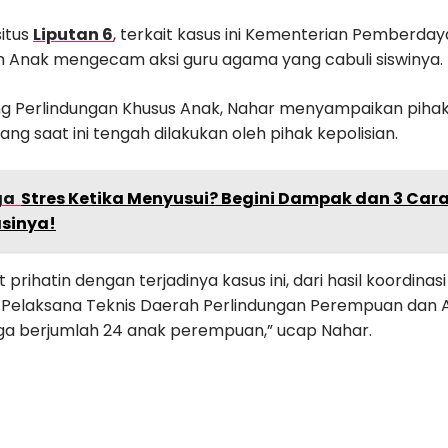
situs
Liputan 6
, terkait kasus ini Kementerian Pemberd
n Anak mengecam aksi guru agama yang cabuli siswinya.
ng Perlindungan Khusus Anak, Nahar menyampaikan pih
ang saat ini tengah dilakukan oleh pihak kepolisian.
ga
Stres Ketika Menyusui? Begini Dampak dan 3 Ca
sinya!
 prihatin dengan terjadinya kasus ini, dari hasil koordina
 Pelaksana Teknis Daerah Perlindungan Perempuan dan A
ga berjumlah 24 anak perempuan,” ucap Nahar.