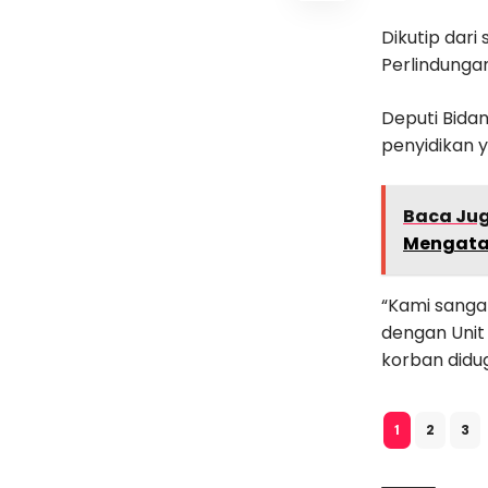
Dikutip dari 
Perlindunga
Deputi Bida
penyidikan y
Baca Ju
Mengata
“Kami sangat
dengan Unit
korban didu
2
3
1