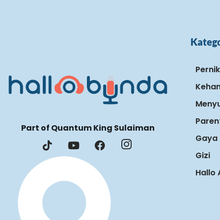
Katego
Perni
Keham
Menyu
Paren
Part of Quantum King Sulaiman
Gaya 
Gizi
Hallo