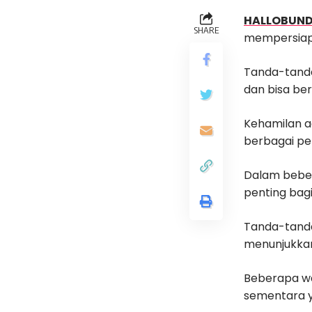
HALLOBUN
SHARE
mempersiapka
Tanda-tand
dan bisa be
Kehamilan a
berbagai pe
Dalam beber
penting bag
Tanda-tanda 
menunjukkan 
Beberapa wa
sementara y