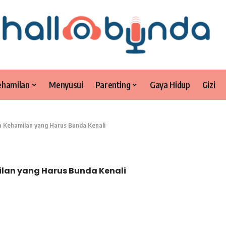
ehamilan
Menyusui
Parenting
Gaya Hidup
Gizi
da Kehamilan yang Harus Bunda Kenali
ilan yang Harus Bunda Kenali