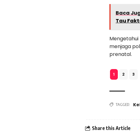
Baca Ju
Tau Fakt
Mengetahui 
menjaga pol
prenatal.
2
3
1
Ke
TAGGED:
Share this Article