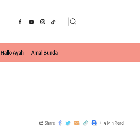
Hallo Ayah
Amal Bunda
Share
4 Min Read