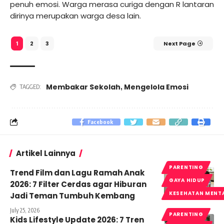
penuh emosi. Warga merasa curiga dengan R lantaran
dirinya merupakan warga desa lain.
2
3
Next Page
1
Membakar Sekolah
Mengelola Emosi
,
TAGGED:
Facebook
Artikel Lainnya
PARENTING
Trend Film dan Lagu Ramah Anak
GAYA HIDUP
2026: 7 Filter Cerdas agar Hiburan
KESEHATAN MENT
Jadi Teman Tumbuh Kembang
July 25, 2026
PARENTING
Kids Lifestyle Update 2026: 7 Tren