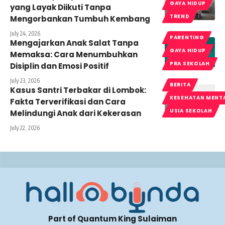
GAYA HIDUP
yang Layak Diikuti Tanpa
TREND
Mengorbankan Tumbuh Kembang
July 24, 2026
PARENTING
Mengajarkan Anak Salat Tanpa
GAYA HIDUP
Memaksa: Cara Menumbuhkan
PRA SEKOLAH
Disiplin dan Emosi Positif
July 23, 2026
BERITA
Kasus Santri Terbakar di Lombok:
KESEHATAN MENT
Fakta Terverifikasi dan Cara
USIA SEKOLAH
Melindungi Anak dari Kekerasan
July 22, 2026
Part of Quantum King Sulaiman