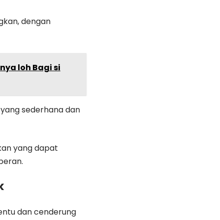
ngkan, dengan
ya loh Bagi si
 yang sederhana dan
kan yang dapat
peran.
k
tentu dan cenderung