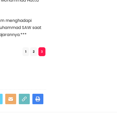
tau Mohammad Hatta
dalam menghadapi
i Muhammad SAW saat
jarannya.***
1
2
3