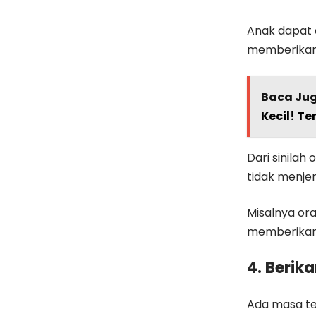
Anak dapat 
memberikan 
Baca Ju
Kecil! Te
Dari sinila
tidak menje
Misalnya o
memberikan 
4. Berik
Ada masa te