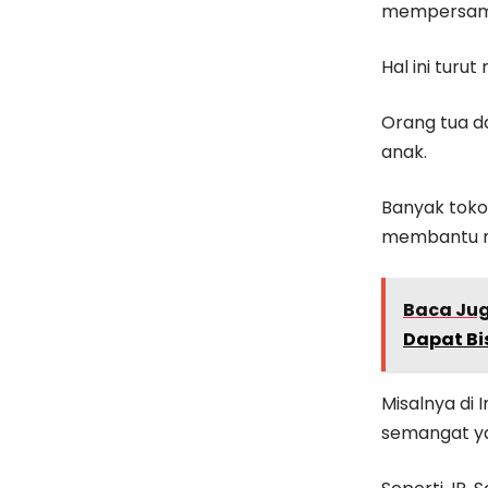
mempersama
Hal ini turu
Orang tua d
anak.
Banyak toko
membantu me
Baca Ju
Dapat Bi
Misalnya di
semangat ya