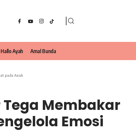
Hallo Ayah
Amal Bunda
pat pada Anak
MP Tega Membakar
engelola Emosi