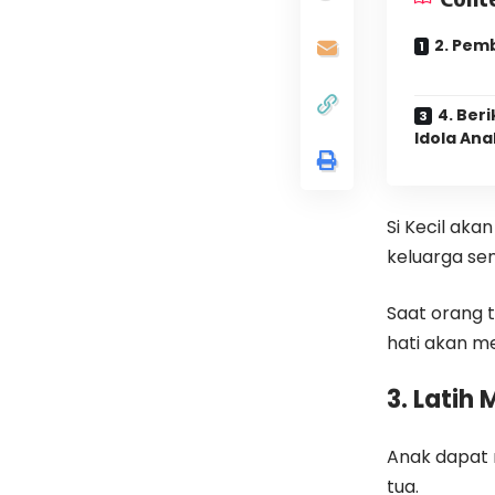
2. Pemb
4. Ber
Idola Ana
Si Kecil aka
keluarga send
Saat orang 
hati akan m
3. Lati
Anak dapat
tua.