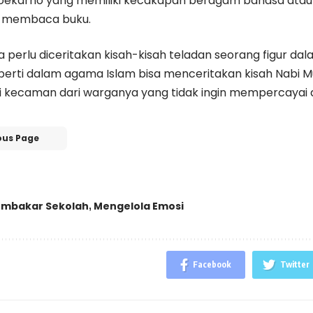
. Soekarno yang memiliki kecakapan beragam bahasa a
 membaca buku.
uga perlu diceritakan kisah-kisah teladan seorang figur 
perti dalam agama Islam bisa menceritakan kisah Nab
kecaman dari warganya yang tidak ingin mempercayai a
ous Page
mbakar Sekolah
Mengelola Emosi
,
Facebook
Twitter