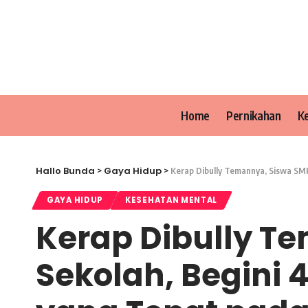
Home
Pernikahan
K
Hallo Bunda
Gaya Hidup
>
>
Kerap Dibully Temannya, Siswa SM
GAYA HIDUP
KESEHATAN MENTAL
Kerap Dibully T
Sekolah, Begini 