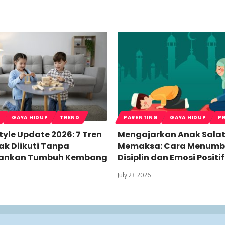
GAYA HIDUP
TREND
PARENTING
GAYA HIDUP
P
style Update 2026: 7 Tren
Mengajarkan Anak Sala
ak Diikuti Tanpa
Memaksa: Cara Menum
ankan Tumbuh Kembang
Disiplin dan Emosi Positif
July 23, 2026