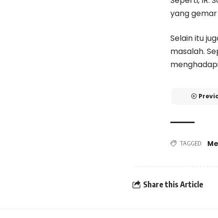
Seperti, IR
yang gemar
Selain itu j
masalah. Se
menghadapi 
Previ
Me
TAGGED:
Share this Article