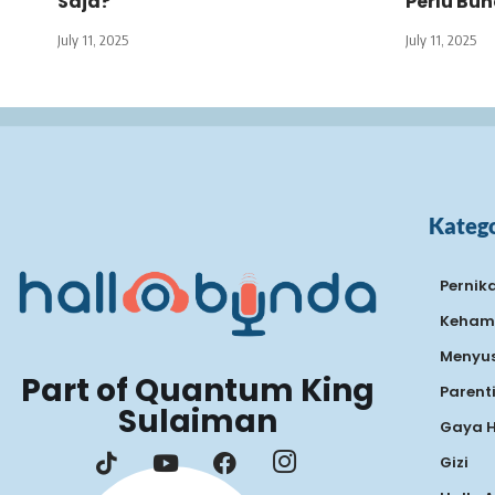
Saja?
Perlu Bu
July 11, 2025
July 11, 2025
Katego
Pernik
Keham
Menyus
Part of Quantum King
Parent
Sulaiman
Gaya 
Gizi