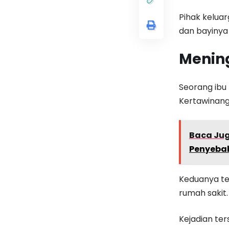
Pihak kelua
dan bayinya
Mening
Seorang ibu
Kertawinang
Baca Ju
Penyeba
Keduanya tel
rumah sakit.
Kejadian te