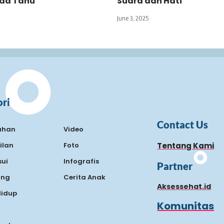
nda Tahu
Suara dan Hati
June 3, 2025
ri
Contact Us
ahan
Video
ilan
Foto
Tentang Kami
ui
Infografis
Partner
ing
Cerita Anak
Aksessehat.id
Hidup
Komunitas