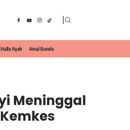
Hallo Ayah
Amal Bunda
ayi Meninggal
h Kemkes