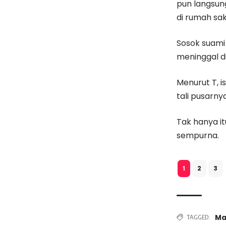
pun langsu
di rumah saki
Sosok suami 
meninggal d
Menurut T, 
tali pusarnya
Tak hanya it
sempurna.
2
3
1
Ma
TAGGED: