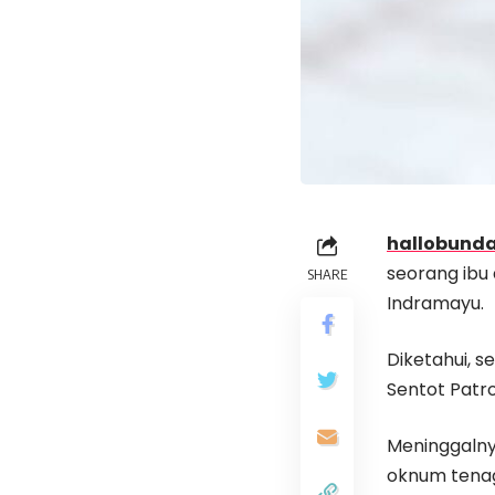
hallobunda
seorang ibu 
SHARE
Indramayu.
Diketahui, 
Sentot Patro
Meninggalny
oknum tenag