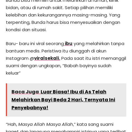
Bunda bisa memilih untuk melahirkan di rumah, klinik
bidan, atau di rumah sakit. Setiap pilihan memiliki
kelebihan dan kekurangannya masing-masing. Yang
terpenting, Bunda harus bisa menyesuaikan dengan
kondisi dan situasi.
Baru- baru ini viral seorang
ibu
yang melahirkan tanpa
bantuan medis. Peristiwa itu diunggah di akun
Instagram @
viralsekali.
Pada saat itu istri memanggil
suami dengan ungkapan, “Babah bayinya sudah
keluar”
Baca Juga
Luar Biasa! Ibu di As Telah
Melahirkan Bayi Beda 2 Hari, Ternyata Ini
Penyebabnya!
“Hah,
Masya Allah Masya Allah
,” kata sang suami
kaget dan langsung menghampiri istrinya yang terlihat