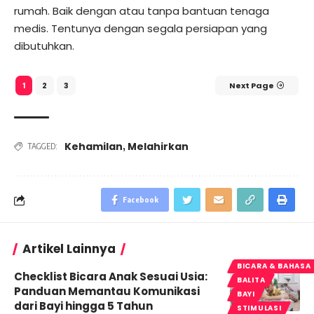
rumah. Baik dengan atau tanpa bantuan tenaga
medis. Tentunya dengan segala persiapan yang
dibutuhkan.
2
3
Next Page
1
Kehamilan
Melahirkan
,
TAGGED:
Facebook
Artikel Lainnya
BICARA & BAHASA
Checklist Bicara Anak Sesuai Usia:
BALITA
Panduan Memantau Komunikasi
BAYI
dari Bayi hingga 5 Tahun
STIMULASI