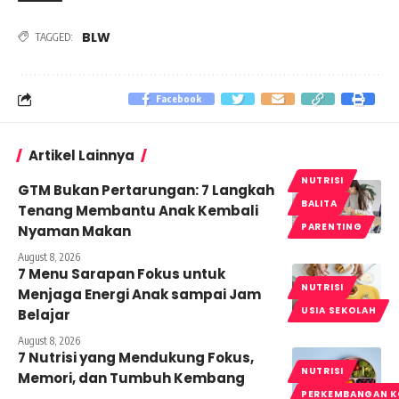
BLW
TAGGED:
Facebook
Artikel Lainnya
NUTRISI
GTM Bukan Pertarungan: 7 Langkah
BALITA
Tenang Membantu Anak Kembali
PARENTING
Nyaman Makan
August 8, 2026
7 Menu Sarapan Fokus untuk
NUTRISI
Menjaga Energi Anak sampai Jam
USIA SEKOLAH
Belajar
August 8, 2026
7 Nutrisi yang Mendukung Fokus,
NUTRISI
Memori, dan Tumbuh Kembang
PERKEMBANGAN K