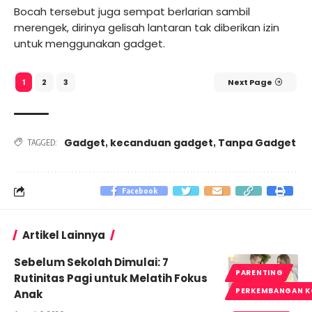
Bocah tersebut juga sempat berlarian sambil
merengek, dirinya gelisah lantaran tak diberikan izin
untuk menggunakan gadget.
2
3
Next Page
1
Gadget
kecanduan gadget
Tanpa Gadget
,
,
TAGGED:
Facebook
Artikel Lainnya
Sebelum Sekolah Dimulai: 7
PARENTING
Rutinitas Pagi untuk Melatih Fokus
PERKEMBANGAN K
Anak