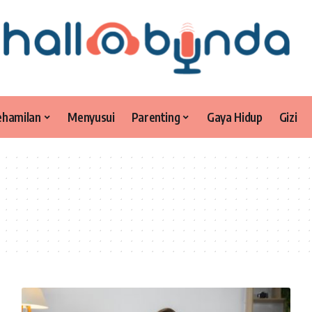
ehamilan
Menyusui
Parenting
Gaya Hidup
Gizi