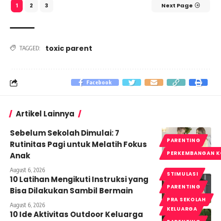
2
3
Next Page
1
toxic parent
TAGGED:
Facebook
Artikel Lainnya
Sebelum Sekolah Dimulai: 7
PARENTING
Rutinitas Pagi untuk Melatih Fokus
PERKEMBANGAN K
Anak
August 6, 2026
STIMULASI
10 Latihan Mengikuti Instruksi yang
PARENTING
Bisa Dilakukan Sambil Bermain
PRA SEKOLAH
August 6, 2026
KELUARGA
10 Ide Aktivitas Outdoor Keluarga