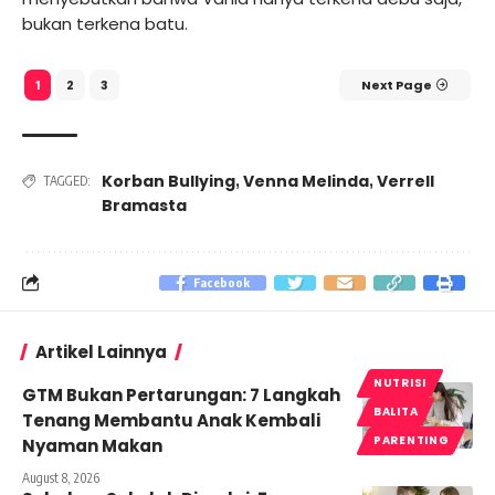
bukan terkena batu.
2
3
Next Page
1
Korban Bullying
Venna Melinda
Verrell
,
,
TAGGED:
Bramasta
Facebook
Artikel Lainnya
NUTRISI
GTM Bukan Pertarungan: 7 Langkah
BALITA
Tenang Membantu Anak Kembali
PARENTING
Nyaman Makan
August 8, 2026