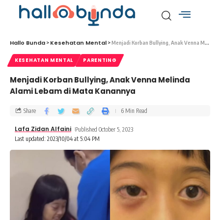
Hallo Bunda
Kesehatan Mental
>
>
Menjadi Korban Bullying, Anak Venna Melinda Alami Lebam di Mata Kanannya
KESEHATAN MENTAL
PARENTING
Menjadi Korban Bullying, Anak Venna Melinda
Alami Lebam di Mata Kanannya
Share
6 Min Read
Lafa Zidan Alfaini
Published October 5, 2023
Last updated: 2023/10/04 at 5:04 PM