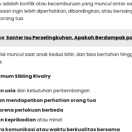
lry adalah konflik atau kecemburuan yang muncul antar s
saan ingin lebih diperhatikan, dibandingkan, atau bersa
 orang tua.
ga
Santer Isu Perselingkuhan, Apakah Berdampak p
ai muncul saat anak kedua lahir, dan bisa bertahan hingg
a.
mum Sibling Rivalry
n usia
dan kebutuhan perkembangan
an mendapatkan perhatian orang tua
karena perlakuan berbeda
n kepribadian
atau minat
a komunikasi atau waktu berkualitas bersama