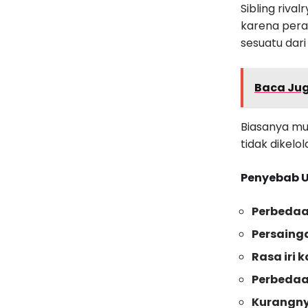
Sibling riva
karena pera
sesuatu dari
Baca Ju
Biasanya mul
tidak dikelol
Penyebab U
Perbedaa
Persaing
Rasa iri 
Perbedaa
Kurangny