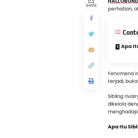
HALLOBUN
SHARE
perhatian, a
Cont
Apa It
Fenomena in
terjadi, buka
Sibling riva
dikelola den
menghadapi 
Apa Itu Sibl