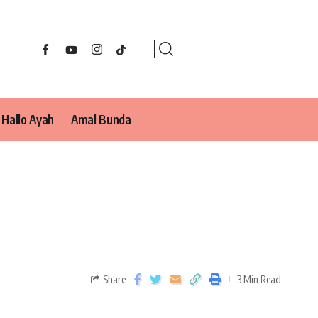
Hallo Ayah
Amal Bunda
Share
3 Min Read