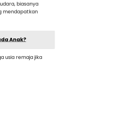
audara, biasanya
ing mendapatkan
ada Anak?
a usia remaja jika