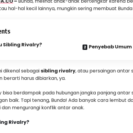
DA.CO
–
Bunda, melihat anak-anak bertengkar karena be
tau hal-hal kecil lainnya, mungkin sering membuat Bunda 
ents
u Sibling Rivalry?
Penyebab Umum Si
i dikenal sebagai
sibling rivalry
, atau persaingan antar
n berarti harus dibiarkan, ya.
lry bisa berdampak pada hubungan jangka panjang antar s
gan baik. Tapi tenang, Bunda! Ada banyak cara lembut da
dan mengurangi konflik antar anak.
ing Rivalry?