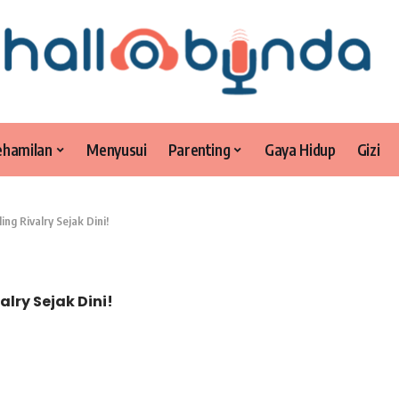
ehamilan
Menyusui
Parenting
Gaya Hidup
Gizi
ing Rivalry Sejak Dini!
alry Sejak Dini!