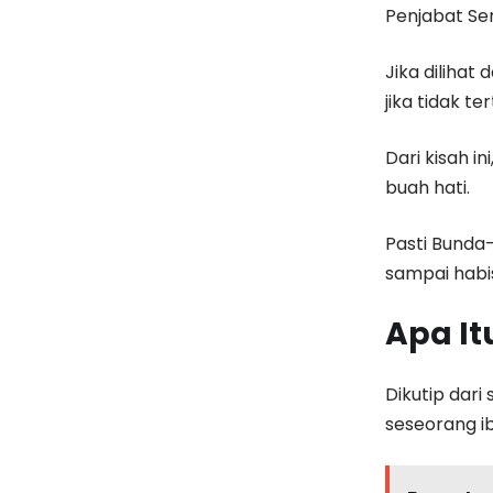
Penjabat Se
Jika dilihat
jika tidak t
Dari kisah i
buah hati.
Pasti Bunda
sampai habi
Apa It
Dikutip dari 
seseorang ib