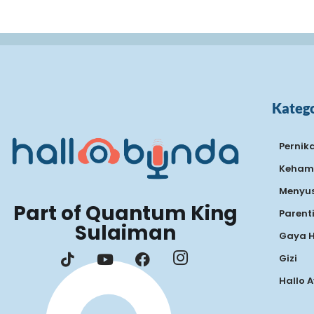
Katego
Pernik
Keham
Menyus
Part of Quantum King
Parent
Sulaiman
Gaya 
Gizi
Hallo 