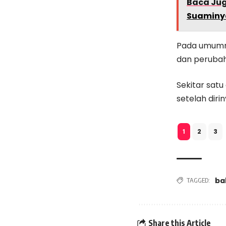
Baca Ju
Suaminy
Pada umumny
dan perubah
Sekitar sat
setelah diri
2
3
1
ba
TAGGED:
Share this Article