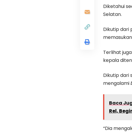
Diketahui se
Selatan.
Dikutip dari
memasukan d
Terlihat jug
kepala dite
Dikutip dari 
mengalami
Baca Ju
Rel, Begi
“Dia mengal