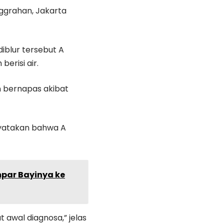
nggrahan, Jakarta
diblur tersebut A
risi air.
n bernapas akibat
nyatakan bahwa A
mpar Bayinya ke
 awal diagnosa,” jelas