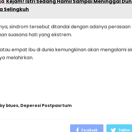
ga
Kejam! Istri Sedang Hamil Sampai Meninggal Du
a Selingkuh
a, sindrom tersebut ditandai dengan adanya perasaan s
an suasana hati yang ekstrem.
u atau empat ibu di dunia kemungkinan akan mengalami s
nya melahirkan.
by blues
Deperesi Postpasrtum
,
Facebook
Twitter