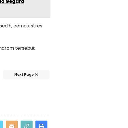
nia Gegara
edih, cemas, stres
indrom tersebut
Next Page