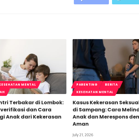
KESEHATAN MENTAL
PARENTING
BERITA
LAH
KESEHATAN MENTAL
tri Terbakar di Lombok:
Kasus Kekerasan Seksua
verifikasi dan Cara
di Sampang: Cara Melin
gi Anak dari Kekerasan
Anak dan Merespons de
Aman
July 21, 2026