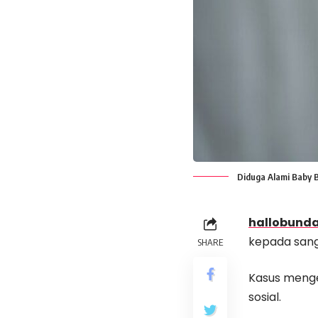
Diduga Alami Baby B
hallobunda
kepada sang
SHARE
Kasus menge
sosial.