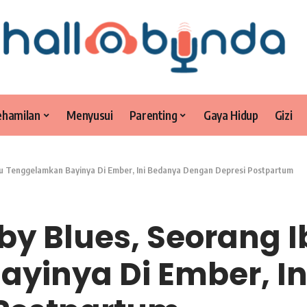
ehamilan
Menyusui
Parenting
Gaya Hidup
Gizi
bu Tenggelamkan Bayinya Di Ember, Ini Bedanya Dengan Depresi Postpartum
by Blues, Seorang I
yinya Di Ember, I