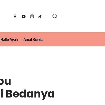
Hallo Ayah
Amal Bunda
bu
ni Bedanya