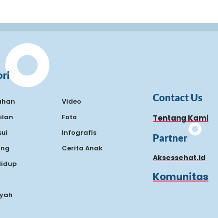
ri
Contact Us
ahan
Video
ilan
Foto
Tentang Kami
ui
Infografis
Partner
ing
Cerita Anak
Aksessehat.id
Hidup
Komunitas
Ayah