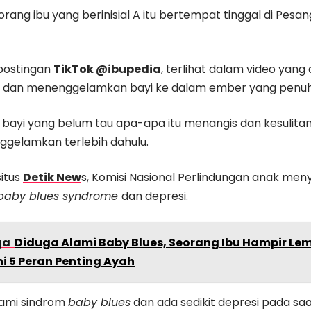
orang ibu yang berinisial A itu bertempat tinggal di Pesa
 postingan
TikTok @ibupedia
, terlihat dalam video yang 
an menenggelamkan bayi ke dalam ember yang penuh be
a bayi yang belum tau apa-apa itu menangis dan kesulita
nggelamkan terlebih dahulu.
situs
Detik New
s, Komisi Nasional Perlindungan anak me
baby blues syndrome
dan depresi.
ga
Diduga Alami Baby Blues, Seorang Ibu Hampir Le
ni 5 Peran Penting Ayah
ami sindrom
baby blues
dan ada sedikit depresi pada saat