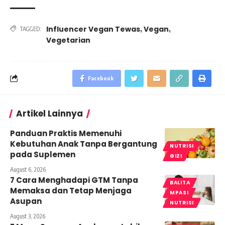
Influencer Vegan Tewas
Vegan
,
,
TAGGED:
Vegetarian
Facebook
Artikel Lainnya
Panduan Praktis Memenuhi
Kebutuhan Anak Tanpa Bergantung
NUTRISI
pada Suplemen
GIZI
August 6, 2026
7 Cara Menghadapi GTM Tanpa
BALITA
Memaksa dan Tetap Menjaga
MPASI
Asupan
NUTRISI
August 3, 2026