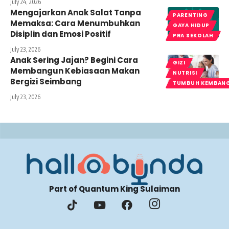
July 24, 2026
Mengajarkan Anak Salat Tanpa
PARENTING
Memaksa: Cara Menumbuhkan
GAYA HIDUP
Disiplin dan Emosi Positif
PRA SEKOLAH
July 23, 2026
Anak Sering Jajan? Begini Cara
GIZI
Membangun Kebiasaan Makan
NUTRISI
Bergizi Seimbang
TUMBUH KEMBAN
July 23, 2026
Part of Quantum King Sulaiman