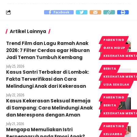
Facebook
Artikel Lainnya
PARENTING
Trend Film dan Lagu Ramah Anak
GAYA HIDUP
2026: 7 Filter Cerdas agar Hiburan
KESEHATAN MENT
Jadi Teman Tumbuh Kembang
July 25, 2026
BERITA
Kasus Santri Terbakar di Lombok:
KESEHATAN MENT
Fakta Terverifikasi dan Cara
USIA SEKOLAH
Melindungi Anak dari Kekerasan
July 22, 2026
PARENTING
Kasus Kekerasan Seksual Remaja
BERITA
di Sampang: Cara Melindungi Anak
KESEHATAN MENT
dan Merespons dengan Aman
July 21, 2026
PARENTING
Mengapa Memuliakan Istri
KELUARGA
Berpengaruh pada Emosi Anak?