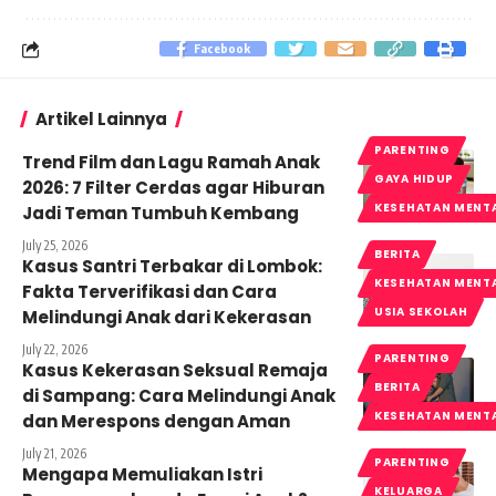
Facebook
Artikel Lainnya
PARENTING
Trend Film dan Lagu Ramah Anak
GAYA HIDUP
2026: 7 Filter Cerdas agar Hiburan
KESEHATAN MENT
Jadi Teman Tumbuh Kembang
July 25, 2026
BERITA
Kasus Santri Terbakar di Lombok:
KESEHATAN MENT
Fakta Terverifikasi dan Cara
USIA SEKOLAH
Melindungi Anak dari Kekerasan
July 22, 2026
PARENTING
Kasus Kekerasan Seksual Remaja
BERITA
di Sampang: Cara Melindungi Anak
KESEHATAN MENT
dan Merespons dengan Aman
July 21, 2026
PARENTING
Mengapa Memuliakan Istri
KELUARGA