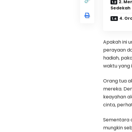
2. Me
Sedekah
4. Or
Apakah ini 
perayaan da
hadiah, paka
waktu yang i
Orang tua a
mereka. Den
keayahan al
cinta, perha
Sementara o
mungkin seb