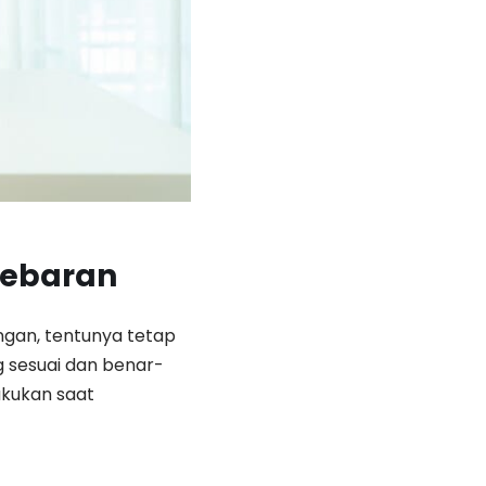
Lebaran
ngan, tentunya tetap
g sesuai dan benar-
akukan saat