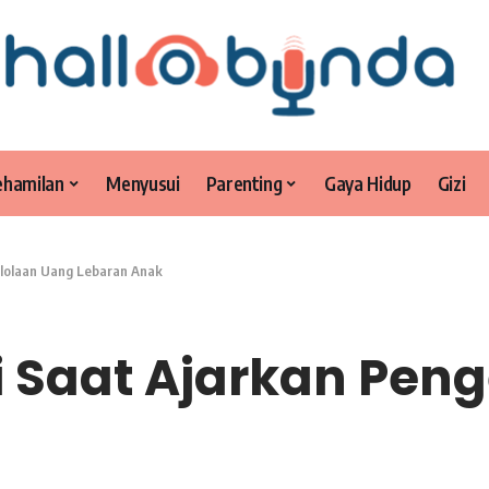
ehamilan
Menyusui
Parenting
Gaya Hidup
Gizi
elolaan Uang Lebaran Anak
i Saat Ajarkan Pen