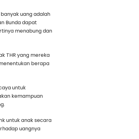
 banyak uang adalah
dan Bunda dapat
artinya menabung dan
yak THR yang mereka
menentukan berapa
caya untuk
i akan kemampuan
g.
nk untuk anak secara
terhadap uangnya