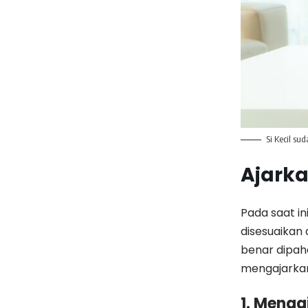
Si Kecil su
Ajarka
Pada saat i
disesuaikan 
benar dipaha
mengajarkan
1. Menga