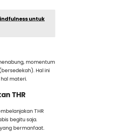
ndfulness untuk
n menabung, momentum
bersedekah). Hal ini
hal materi.
kan THR
embelanjakan THR
is begitu saja.
 yang bermanfaat.