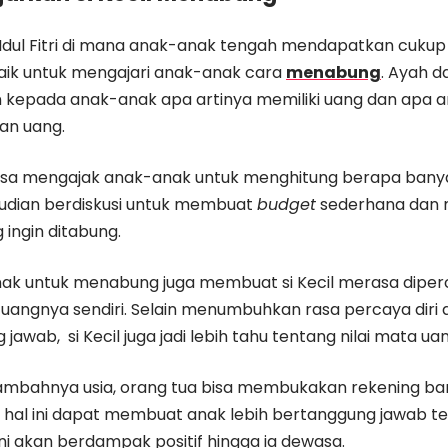
ul Fitri di mana anak-anak tengah mendapatkan cukup
aik untuk mengajari anak-anak cara
menabung
. Ayah 
 kepada anak-anak apa artinya memiliki uang dan apa 
an uang.
isa mengajak anak-anak untuk menghitung berapa ban
udian berdiskusi untuk membuat
budget
sederhana dan 
ingin ditabung.
ak untuk menabung juga membuat si Kecil merasa diper
angnya sendiri. Selain menumbuhkan rasa percaya dir
jawab, si Kecil juga jadi lebih tahu tentang nilai mata uan
tambahnya usia, orang tua bisa membukakan rekening ba
n hal ini dapat membuat anak lebih bertanggung jawab 
 ini akan berdampak positif hingga ia dewasa.