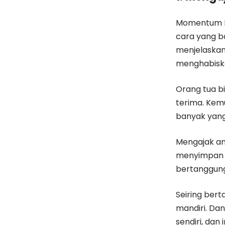
Momentum Id
cara yang b
menjelaskan
menghabisk
Orang tua b
terima. Kem
banyak yang 
Mengajak an
menyimpan u
bertanggung 
Seiring ber
mandiri. Da
sendiri, dan