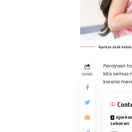
Ajarkan anak kelola
Perayaan ha
kita semua n
SHARE
karena mere
Cont
Ajarka
Lebaran