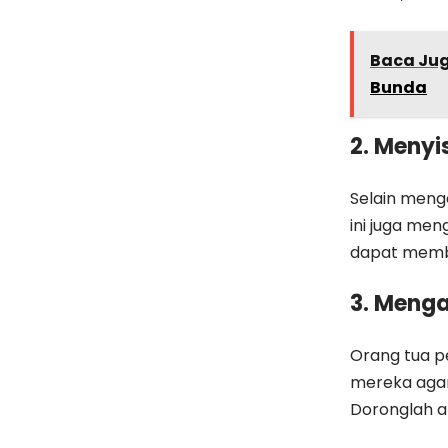
Baca Ju
Bunda
2. Menyi
Selain men
ini juga me
dapat membe
3. Meng
Orang tua p
mereka agar
Doronglah a