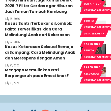
Trend Film dan Lagu Ramah Anak
GAYA HIDUP
2026: 7 Filter Cerdas agar Hiburan
KESEHATAN MENT
Jadi Teman Tumbuh Kembang
July 25, 2026
BERITA
Kasus Santri Terbakar di Lombok:
KESEHATAN MENT
Fakta Terverifikasi dan Cara
USIA SEKOLAH
Melindungi Anak dari Kekerasan
July 22, 2026
PARENTING
Kasus Kekerasan Seksual Remaja
BERITA
di Sampang: Cara Melindungi Anak
KESEHATAN MENT
dan Merespons dengan Aman
July 21, 2026
PARENTING
Mengapa Memuliakan Istri
KELUARGA
Berpengaruh pada Emosi Anak?
KESEHATAN MENT
July 21, 2026