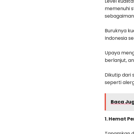
Level kualita
memenuhi st
sebagaimana
Buruknya ku
Indonesia se
Upaya mengat
berlanjut, 
Dikutip dari 
seperti aler
Baca Ju
1. Hemat P
Tanamkan da