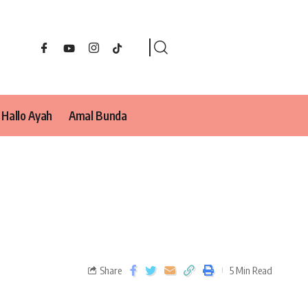
Hallo Ayah
Amal Bunda
Share
5 Min Read