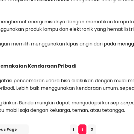
enghemat energi misalnya dengan mematikan lampu kama
gunakan produk lampu dan elektronik yang hemat listri
engan memilih menggunakan kipas angin dari pada mengg
 Pemakaian Kendaraan Pribadi
tasi pencemaran udara bisa dilakukan dengan mulai m
ribadi. Lebih baik menggunakan kendaraan umum, sepeda,
gkinkan Bunda mungkin dapat mengadopsi konsep
carpo
u mobil saja dengan keluarga, teman, atau tetangga.
ous Page
1
3
2