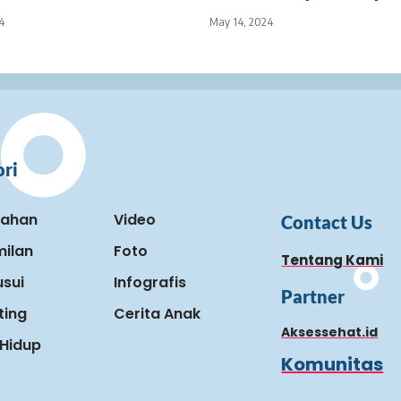
4
May 14, 2024
ri
kahan
Video
Contact Us
ilan
Foto
Tentang Kami
sui
Infografis
Partner
ting
Cerita Anak
Aksessehat.id
Hidup
Komunitas