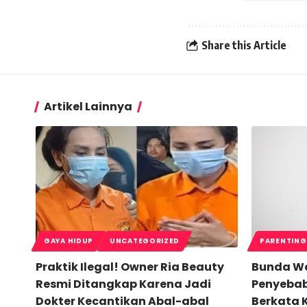
Share this Article
Artikel Lainnya
GAYA HIDUP
UNCATEGORIZED
PARENTING
Praktik Ilegal! Owner Ria Beauty
Bunda Waj
Resmi Ditangkap Karena Jadi
Penyebab 
Dokter Kecantikan Abal-abal
Berkata 