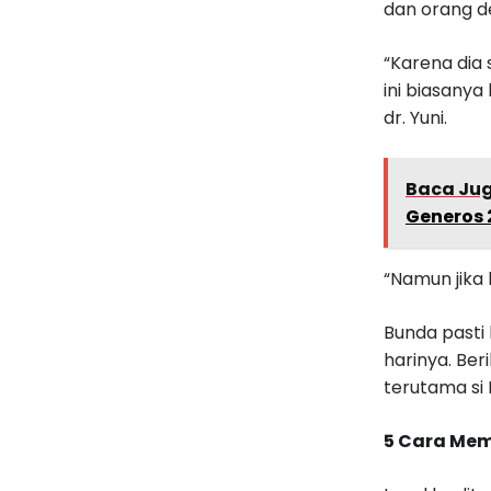
dan orang d
“Karena dia 
ini biasanya
dr. Yuni.
Baca Ju
Generos 
“Namun jika 
Bunda pasti
harinya. Ber
terutama si K
5 Cara Mem