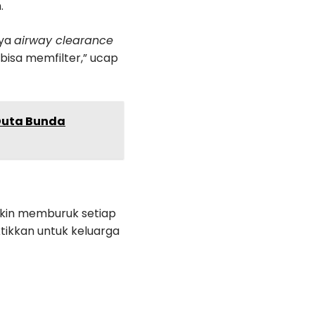
.
nya
airway clearance
 bisa memfilter,” ucap
 Duta Bunda
akin memburuk setiap
ktikkan untuk keluarga