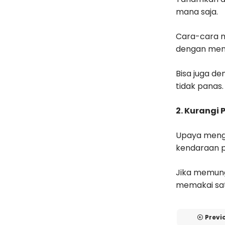
mana saja.
Cara-cara m
dengan meng
Bisa juga d
tidak panas.
2. Kurangi
Upaya menga
kendaraan p
Jika memun
memakai sat
Previ