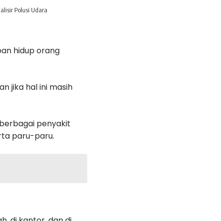
lisir Polusi Udara
pan hidup orang
 jika hal ini masih
 berbagai penyakit
rta paru-paru.
 di kantor, dan di