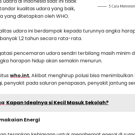
s udara di Indonesia saat ini tidak
5 Cara Meminima
andar kualitas udara yang baik,
 yang ditetapkan oleh WHO.
alitas udara ini berdampak kepada turunnya angka hara
banyak 1,2 tahun secara rata-rata.
asi pencemaran udara sendiri terbilang masih minim dan
angka harapan hidup akan semakin menurun.
situs
who.int
, Akibat menghirup polusi bisa menimbulkan
gi, penyakit pada saluran penapasan, penyakit jantung se
ga
Kapan Idealnya si Kecil Masuk Sekolah?
emakaian Energi
n terapkan kebiasaan untuk menghemat energi di rumah,