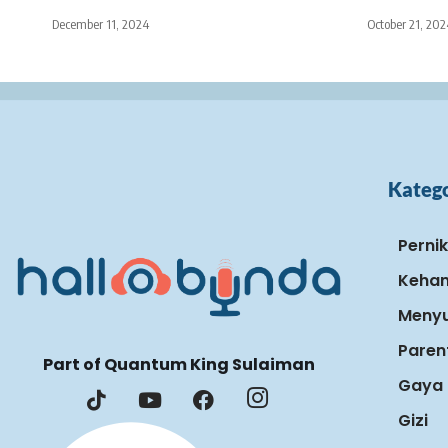
December 11, 2024
October 21, 202
Katego
Perni
Keham
Menyu
Paren
Part of Quantum King Sulaiman
Gaya 
Gizi